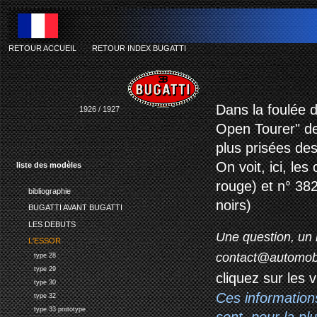
RETOUR ACCUEIL
-
RETOUR INDEX BUGATTI
Dans la foulée d
1926 / 1927
Open Tourer" de
plus prisées de
On voit, ici, le
liste des modèles
rouge) et n° 382
bibliographie
noirs)
BUGATTI AVANT BUGATTI
LES DEBUTS
Une question, un 
L'ESSOR
contact@automob
type 28
type 29
cliquez sur les 
type 30
Ces information
type 32
type 33 prototype
sont, pour la p