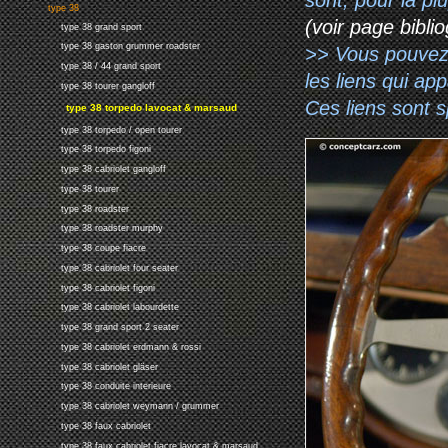
type 38
(voir page biblio
type 38 grand sport
type 38 gaston grummer roadster
>> Vous pouvez a
type 38 / 44 grand sport
les liens qui ap
type 38 tourer gangloff
Ces liens sont 
type 38 torpedo lavocat & marsaud
type 38 torpedo / open tourer
type 38 torpedo figoni
type 38 cabriolet gangloff
type 38 tourer
type 38 roadster
type 38 roadster murphy
type 38 coupe fiacre
type 38 cabriolet four seater
type 38 cabriolet figoni
type 38 cabriolet labourdette
type 38 grand sport 2 seater
type 38 cabriolet erdmann & rossi
type 38 cabriolet gläser
type 38 conduite interieure
type 38 cabriolet weymann / grummer
type 38 faux cabriolet
type 38 faux cabriolet fiacre lavocat & marsaud