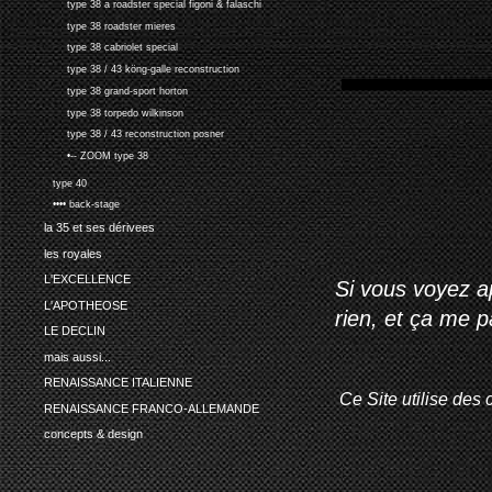
type 38 a roadster special figoni & falaschi
type 38 roadster mieres
type 38 cabriolet special
type 38 / 43 köng-galle reconstruction
type 38 grand-sport horton
type 38 torpedo wilkinson
type 38 / 43 reconstruction posner
•-- ZOOM type 38
type 40
•••• back-stage
la 35 et ses dérivees
les royales
L'EXCELLENCE
Si vous voyez ap
L'APOTHEOSE
rien, et ça me 
LE DECLIN
mais aussi...
RENAISSANCE ITALIENNE
Ce Site utilise des 
RENAISSANCE FRANCO-ALLEMANDE
concepts & design