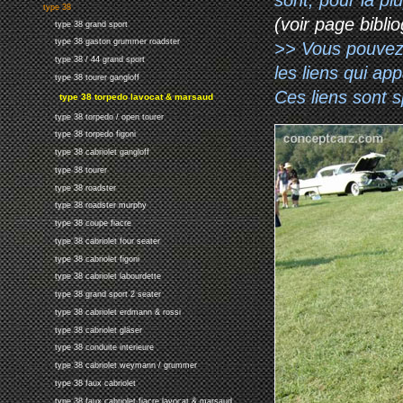
type 38
(voir page biblio
type 38 grand sport
type 38 gaston grummer roadster
>> Vous pouvez a
type 38 / 44 grand sport
les liens qui ap
type 38 tourer gangloff
Ces liens sont 
type 38 torpedo lavocat & marsaud
type 38 torpedo / open tourer
type 38 torpedo figoni
type 38 cabriolet gangloff
type 38 tourer
type 38 roadster
type 38 roadster murphy
type 38 coupe fiacre
type 38 cabriolet four seater
type 38 cabriolet figoni
type 38 cabriolet labourdette
type 38 grand sport 2 seater
type 38 cabriolet erdmann & rossi
type 38 cabriolet gläser
type 38 conduite interieure
type 38 cabriolet weymann / grummer
type 38 faux cabriolet
type 38 faux cabriolet fiacre lavocat & marsaud