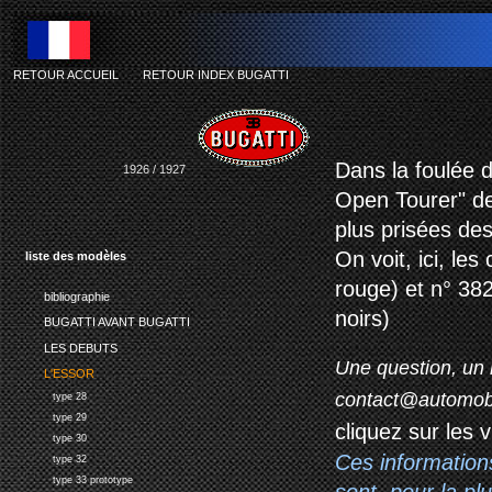
RETOUR ACCUEIL
-
RETOUR INDEX BUGATTI
b
Dans la foulée d
1926 / 1927
Open Tourer" de
plus prisées de
On voit, ici, le
liste des modèles
rouge) et n° 382
bibliographie
noirs)
BUGATTI AVANT BUGATTI
LES DEBUTS
Une question, un 
L'ESSOR
contact@automob
type 28
type 29
cliquez sur les 
type 30
Ces information
type 32
type 33 prototype
sont, pour la p