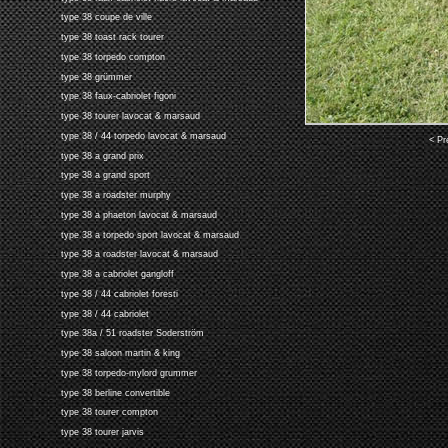
type 38 coupe de ville
type 38 toast rack tourer
type 38 torpedo compton
type 38 grümmer
type 38 faux-cabriolet figoni
type 38 tourer lavocat & marsaud
type 38 / 44 torpedo lavocat & marsaud
< Pr
type 38 a grand prix
type 38 a grand sport
type 38 a roadster murphy
type 38 a phaeton lavocat & marsaud
type 38 a torpedo sport lavocat & marsaud
type 38 a roadster lavocat & marsaud
type 38 a cabriolet gangloff
type 38 / 44 cabriolet foresti
type 38 / 44 cabriolet
type 38a / 51 roadster Soderström
type 38 saloon martin & king
type 38 torpedo-mylord grummer
type 38 berline convertible
type 38 tourer compton
type 38 tourer jarvis