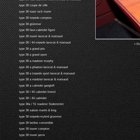
type 38 coupe de ville
type 38 toast rack tourer
type 38 torpedo compton
type 38 grümmer
type 38 faux-cabriolet figoni
type 38 tourer lavocat & marsaud
type 38 / 44 torpedo lavocat & marsaud
< Pr
type 38 a grand prix
type 38 a grand sport
type 38 a roadster murphy
type 38 a phaeton lavocat & marsaud
type 38 a torpedo sport lavocat & marsaud
type 38 a roadster lavocat & marsaud
type 38 a cabriolet gangloff
type 38 / 44 cabriolet foresti
type 38 / 44 cabriolet
type 38a / 51 roadster Soderström
type 38 saloon martin & king
type 38 torpedo-mylord grummer
type 38 berline convertible
type 38 tourer compton
type 38 tourer jarvis