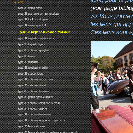
type 38
(voir page biblio
type 38 grand sport
type 38 gaston grummer roadster
>> Vous pouvez a
type 38 / 44 grand sport
les liens qui ap
type 38 tourer gangloff
Ces liens sont 
type 38 torpedo lavocat & marsaud
type 38 torpedo / open tourer
type 38 torpedo figoni
type 38 cabriolet gangloff
type 38 tourer
type 38 roadster
type 38 roadster murphy
type 38 coupe fiacre
type 38 cabriolet four seater
type 38 cabriolet figoni
type 38 cabriolet labourdette
type 38 grand sport 2 seater
type 38 cabriolet erdmann & rossi
type 38 cabriolet gläser
type 38 conduite interieure
type 38 cabriolet weymann / grummer
type 38 faux cabriolet
type 38 faux cabriolet fiacre lavocat & marsaud