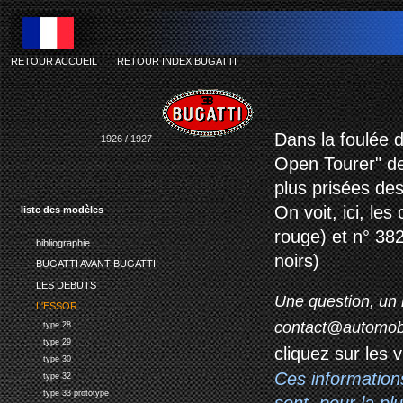
RETOUR ACCUEIL
-
RETOUR INDEX BUGATTI
Dans la foulée d
1926 / 1927
Open Tourer" de
plus prisées de
On voit, ici, le
liste des modèles
rouge) et n° 382
bibliographie
noirs)
BUGATTI AVANT BUGATTI
LES DEBUTS
Une question, un 
L'ESSOR
contact@automob
type 28
type 29
cliquez sur les 
type 30
Ces information
type 32
type 33 prototype
sont, pour la p