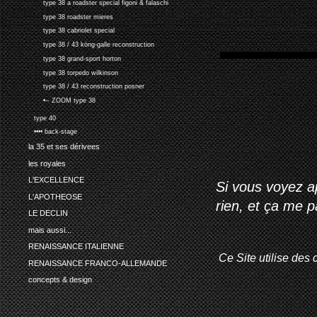
type 38 a roadster special figoni & falaschi
type 38 roadster mieres
type 38 cabriolet special
type 38 / 43 köng-galle reconstruction
type 38 grand-sport horton
type 38 torpedo wilkinson
type 38 / 43 reconstruction posner
•-- ZOOM type 38
type 40
•••• back-stage
la 35 et ses dérivees
les royales
L'EXCELLENCE
Si vous voyez ap
L'APOTHEOSE
rien, et ça me 
LE DECLIN
mais aussi...
RENAISSANCE ITALIENNE
Ce Site utilise des 
RENAISSANCE FRANCO-ALLEMANDE
concepts & design