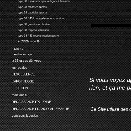
type 38 a roadster special figoni & falaschi
type 38 roadster mieres
type 38 cabriolet special
type 38 / 43 köng-galle reconstruction
type 38 grand-sport horton
type 38 torpedo wilkinson
type 38 / 43 reconstruction posner
•-- ZOOM type 38
type 40
•••• back-stage
la 35 et ses dérivees
les royales
L'EXCELLENCE
Si vous voyez ap
L'APOTHEOSE
rien, et ça me 
LE DECLIN
mais aussi...
RENAISSANCE ITALIENNE
Ce Site utilise des 
RENAISSANCE FRANCO-ALLEMANDE
concepts & design