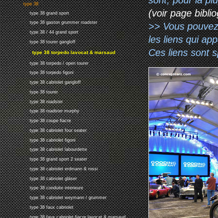
type 38
(voir page biblio
type 38 grand sport
type 38 gaston grummer roadster
>> Vous pouvez a
type 38 / 44 grand sport
les liens qui ap
type 38 tourer gangloff
Ces liens sont 
type 38 torpedo lavocat & marsaud
type 38 torpedo / open tourer
type 38 torpedo figoni
type 38 cabriolet gangloff
type 38 tourer
type 38 roadster
type 38 roadster murphy
type 38 coupe fiacre
type 38 cabriolet four seater
type 38 cabriolet figoni
type 38 cabriolet labourdette
type 38 grand sport 2 seater
type 38 cabriolet erdmann & rossi
type 38 cabriolet gläser
type 38 conduite interieure
type 38 cabriolet weymann / grummer
type 38 faux cabriolet
type 38 faux cabriolet fiacre lavocat & marsaud