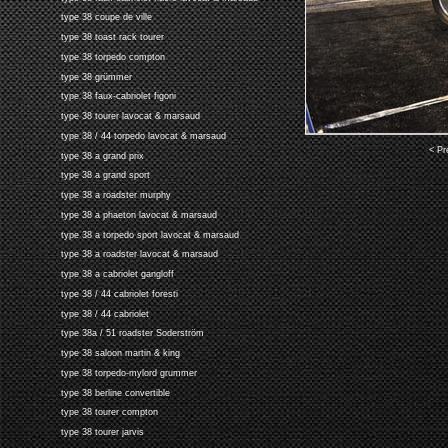
type 38 coupe de ville
type 38 toast rack tourer
type 38 torpedo compton
type 38 grümmer
type 38 faux-cabriolet figoni
type 38 tourer lavocat & marsaud
type 38 / 44 torpedo lavocat & marsaud
< Pr
type 38 a grand prix
type 38 a grand sport
type 38 a roadster murphy
type 38 a phaeton lavocat & marsaud
type 38 a torpedo sport lavocat & marsaud
type 38 a roadster lavocat & marsaud
type 38 a cabriolet gangloff
type 38 / 44 cabriolet foresti
type 38 / 44 cabriolet
type 38a / 51 roadster Soderström
type 38 saloon martin & king
type 38 torpedo-mylord grummer
type 38 berline convertible
type 38 tourer compton
type 38 tourer jarvis