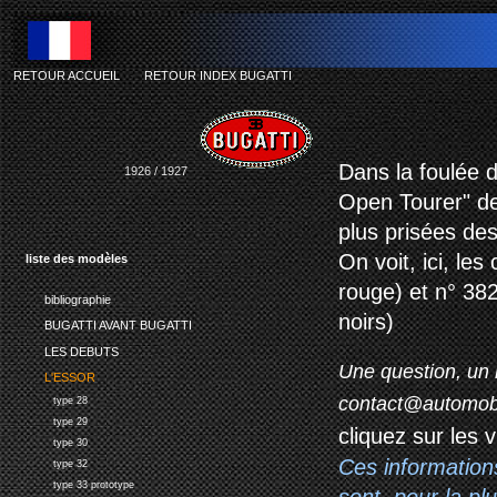
RETOUR ACCUEIL
-
RETOUR INDEX BUGATTI
Dans la foulée d
1926 / 1927
Open Tourer" de
plus prisées de
On voit, ici, le
liste des modèles
rouge) et n° 382
bibliographie
noirs)
BUGATTI AVANT BUGATTI
LES DEBUTS
Une question, un 
L'ESSOR
contact@automob
type 28
type 29
cliquez sur les 
type 30
Ces information
type 32
type 33 prototype
sont, pour la p