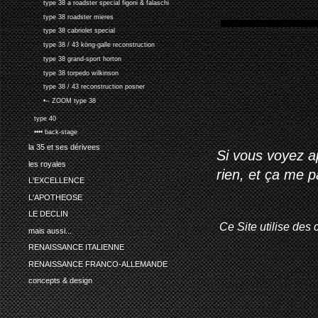
type 38 a roadster special figoni & falaschi
type 38 roadster mieres
type 38 cabriolet special
type 38 / 43 köng-galle reconstruction
type 38 grand-sport horton
type 38 torpedo wilkinson
type 38 / 43 reconstruction posner
•-- ZOOM type 38
type 40
•••• back-stage
la 35 et ses dérivees
Si vous voyez ap
les royales
rien, et ça me 
L'EXCELLENCE
L'APOTHEOSE
LE DECLIN
Ce Site utilise des 
mais aussi...
RENAISSANCE ITALIENNE
RENAISSANCE FRANCO-ALLEMANDE
concepts & design