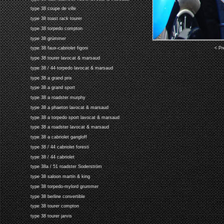
type 38 coupe de ville
type 38 toast rack tourer
type 38 torpedo compton
type 38 grümmer
< Pr
type 38 faux-cabriolet figoni
type 38 tourer lavocat & marsaud
type 38 / 44 torpedo lavocat & marsaud
type 38 a grand prix
type 38 a grand sport
type 38 a roadster murphy
type 38 a phaeton lavocat & marsaud
type 38 a torpedo sport lavocat & marsaud
type 38 a roadster lavocat & marsaud
type 38 a cabriolet gangloff
type 38 / 44 cabriolet foresti
type 38 / 44 cabriolet
type 38a / 51 roadster Soderström
type 38 saloon martin & king
type 38 torpedo-mylord grummer
type 38 berline convertible
type 38 tourer compton
type 38 tourer jarvis