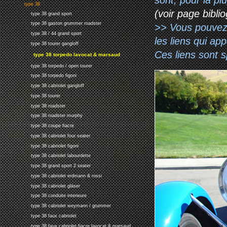
type 38
(voir page biblio
type 38 grand sport
type 38 gaston grummer roadster
>> Vous pouvez a
type 38 / 44 grand sport
les liens qui ap
type 38 tourer gangloff
Ces liens sont 
type 38 torpedo lavocat & marsaud
type 38 torpedo / open tourer
type 38 torpedo figoni
type 38 cabriolet gangloff
type 38 tourer
type 38 roadster
type 38 roadster murphy
type 38 coupe fiacre
type 38 cabriolet four seater
type 38 cabriolet figoni
type 38 cabriolet labourdette
type 38 grand sport 2 seater
type 38 cabriolet erdmann & rossi
type 38 cabriolet gläser
type 38 conduite interieure
type 38 cabriolet weymann / grummer
type 38 faux cabriolet
type 38 faux cabriolet fiacre lavocat & marsaud