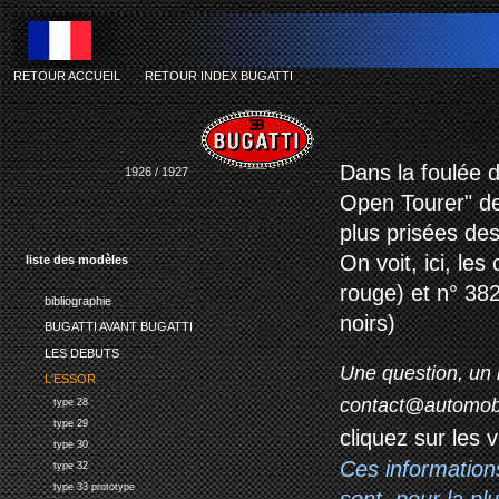
RETOUR ACCUEIL
-
RETOUR INDEX BUGATTI
bu
Dans la foulée d
1926 / 1927
Open Tourer" de
plus prisées de
On voit, ici, le
liste des modèles
rouge) et n° 382
bibliographie
noirs)
BUGATTI AVANT BUGATTI
LES DEBUTS
Une question, un 
L'ESSOR
contact@automob
type 28
type 29
cliquez sur les 
type 30
Ces information
type 32
type 33 prototype
sont, pour la p