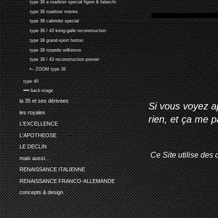
type 38 a roadster special figoni & falaschi
type 38 roadster mieres
type 38 cabriolet special
type 38 / 43 köng-galle reconstruction
type 38 grand-sport horton
type 38 torpedo wilkinson
type 38 / 43 reconstruction posner
•-- ZOOM type 38
type 40
•••• back-stage
la 35 et ses dérivees
Si vous voyez ap
les royales
rien, et ça me 
L'EXCELLENCE
L'APOTHEOSE
LE DECLIN
Ce Site utilise des 
mais aussi...
RENAISSANCE ITALIENNE
RENAISSANCE FRANCO-ALLEMANDE
concepts & design