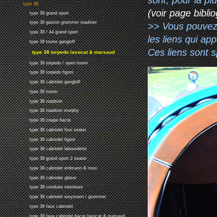
type 38
(voir page biblio
type 38 grand sport
type 38 gaston grummer roadster
>> Vous pouvez a
type 38 / 44 grand sport
les liens qui ap
type 38 tourer gangloff
Ces liens sont 
type 38 torpedo lavocat & marsaud
type 38 torpedo / open tourer
type 38 torpedo figoni
type 38 cabriolet gangloff
type 38 tourer
type 38 roadster
type 38 roadster murphy
type 38 coupe fiacre
type 38 cabriolet four seater
type 38 cabriolet figoni
type 38 cabriolet labourdette
type 38 grand sport 2 seater
type 38 cabriolet erdmann & rossi
type 38 cabriolet gläser
type 38 conduite interieure
type 38 cabriolet weymann / grummer
type 38 faux cabriolet
type 38 faux cabriolet fiacre lavocat & marsaud