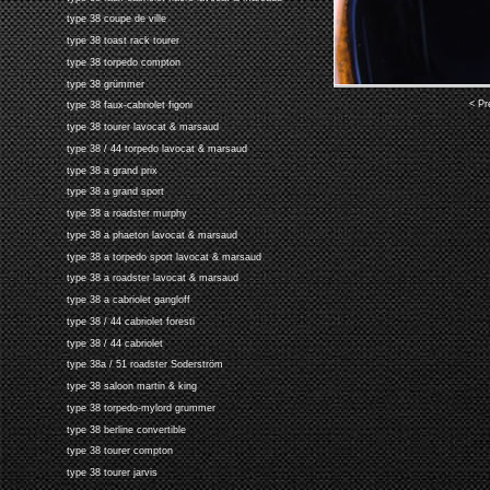
type 38 coupe de ville
type 38 toast rack tourer
type 38 torpedo compton
type 38 grümmer
< Pr
type 38 faux-cabriolet figoni
type 38 tourer lavocat & marsaud
type 38 / 44 torpedo lavocat & marsaud
type 38 a grand prix
type 38 a grand sport
type 38 a roadster murphy
type 38 a phaeton lavocat & marsaud
type 38 a torpedo sport lavocat & marsaud
type 38 a roadster lavocat & marsaud
type 38 a cabriolet gangloff
type 38 / 44 cabriolet foresti
type 38 / 44 cabriolet
type 38a / 51 roadster Soderström
type 38 saloon martin & king
type 38 torpedo-mylord grummer
type 38 berline convertible
type 38 tourer compton
type 38 tourer jarvis