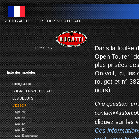
RETOUR ACCUEIL
-
RETOUR INDEX BUGATTI
Dans la foulée d
1926 / 1927
Open Tourer" de
plus prisées de
On voit, ici, le
liste des modèles
rouge) et n° 382
bibliographie
noirs)
BUGATTI AVANT BUGATTI
LES DEBUTS
Une question, un 
L'ESSOR
contact@automob
type 28
type 29
cliquez sur les 
type 30
Ces information
type 32
type 33 prototype
sont, pour la p