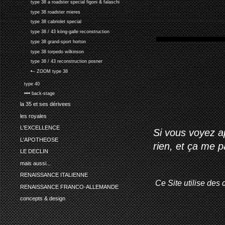
type 38 a roadster special figoni & falaschi
type 38 roadster mieres
type 38 cabriolet special
type 38 / 43 köng-galle reconstruction
type 38 grand-sport horton
type 38 torpedo wilkinson
type 38 / 43 reconstruction posner
•-- ZOOM type 38
type 40
•••• back-stage
la 35 et ses dérivees
les royales
L'EXCELLENCE
Si vous voyez ap
L'APOTHEOSE
rien, et ça me 
LE DECLIN
mais aussi...
RENAISSANCE ITALIENNE
Ce Site utilise des 
RENAISSANCE FRANCO-ALLEMANDE
concepts & design