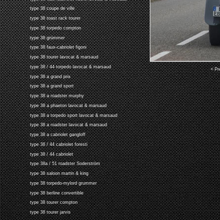
type 38 coupe de ville
type 38 toast rack tourer
type 38 torpedo compton
type 38 grümmer
type 38 faux-cabriolet figoni
type 38 tourer lavocat & marsaud
type 38 / 44 torpedo lavocat & marsaud
< Pr
type 38 a grand prix
type 38 a grand sport
type 38 a roadster murphy
type 38 a phaeton lavocat & marsaud
type 38 a torpedo sport lavocat & marsaud
type 38 a roadster lavocat & marsaud
type 38 a cabriolet gangloff
type 38 / 44 cabriolet foresti
type 38 / 44 cabriolet
type 38a / 51 roadster Soderström
type 38 saloon martin & king
type 38 torpedo-mylord grummer
type 38 berline convertible
type 38 tourer compton
type 38 tourer jarvis