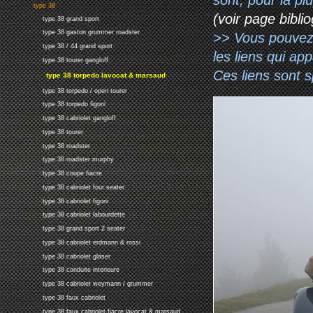
type 38
(voir page biblio
type 38 grand sport
type 38 gaston grummer roadster
>> Vous pouvez a
type 38 / 44 grand sport
les liens qui ap
type 38 tourer gangloff
Ces liens sont 
type 38 torpedo lavocat & marsaud
type 38 torpedo / open tourer
type 38 torpedo figoni
type 38 cabriolet gangloff
type 38 tourer
type 38 roadster
type 38 roadster murphy
type 38 coupe fiacre
type 38 cabriolet four seater
type 38 cabriolet figoni
type 38 cabriolet labourdette
type 38 grand sport 2 seater
type 38 cabriolet erdmann & rossi
type 38 cabriolet gläser
type 38 conduite interieure
type 38 cabriolet weymann / grummer
type 38 faux cabriolet
type 38 faux cabriolet fiacre lavocat & marsaud