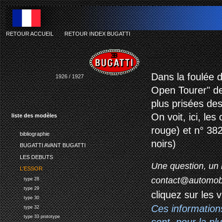
RETOUR ACCUEIL
-
RETOUR INDEX BUGATTI
bugatti type 38 t
Dans la foulée d
1926 / 1927
Open Tourer" de
plus prisées de
On voit, ici, le
liste des modèles
rouge) et n° 382
bibliographie
noirs)
BUGATTI AVANT BUGATTI
LES DEBUTS
Une question, un 
L'ESSOR
contact@automob
type 28
type 29
cliquez sur les 
type 30
Ces information
type 32
type 33 prototype
sont, pour la p