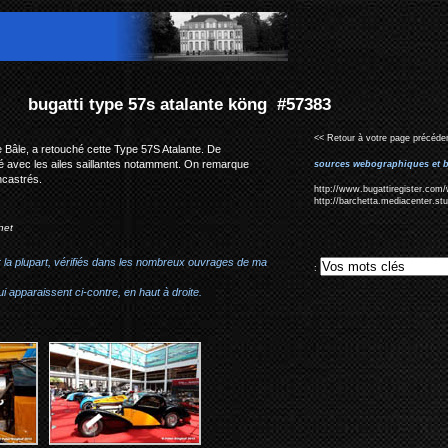
 köng #57383
<< Retour à votre page précéden
e Bâle, a retouché cette Type 57S Atalante. De
ilé avec les ailes saillantes notamment. On remarque
sources webographiques et b
ncastrés.
http://www.bugattiregister.com/
http://barchetta.mediacenter.st
net
r la plupart, vérifiés dans les nombreux ouvrages de ma
:
i apparaissent ci-contre, en haut à droite.