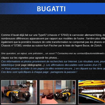
bugatti type 57s atalante
Comme il l'avait déjà fait sur une Type57 (chassis n° 57642) le carrossier allemand Köng, d
nombreuses différences apparaissent par rapport aux modèles de l'usine : l'arrière plus éff
également que la première mouture de cette transformation ne comportait pas les phares e
Chassis n° 57383, vendue au suisse Kurt Fischer par le biais de l'agent Bucar, de Zürich.
Une question, un rajout, une précision... un souci ? Contactez-moi au
contact@automobileweb.
cliquez sur les vignettes pour agrandir les photos...
Ces informations et photos proviennent de recherches sur Internet. Les résultats sont, pou
bibliothèque
(voir page bibliographie...)
. Les affirmations discutables sont suivies d'un (?)
>> Vous pouvez accéder à ces pages (si elles existent encore...) en cliquant sur les liens qu
Ces liens sont spécifiques à chaque page : partageons la passion !