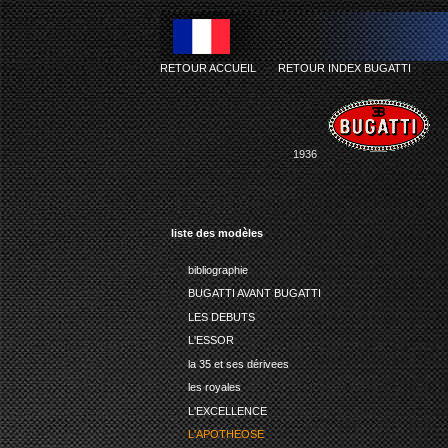
RETOUR ACCUEIL
-
RETOUR INDEX BUGATTI
1936
liste des modèles
bibliographie
BUGATTI AVANT BUGATTI
LES DEBUTS
L'ESSOR
la 35 et ses dérivees
les royales
L'EXCELLENCE
L'APOTHEOSE