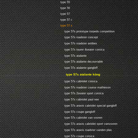
type 55
type 56
type 57
type 57 c
type 57 s
type 57s prototype torpedo competition
type 57s roadster concept
type 57s roadster antibes
type 57s tourer 4seater corsica
type 57s atalante
type 57s atalante decouvrable
type 57s atalante gangloff
type 57s atalante köng
type 57s cabriolet corsica
type 57s roadster course mathieson
type 57s 2seater sport corsica
type 57s cabriolet paul nee
type 57s aravis cabriolet special gangloff
type 57s coupe gangloff
type 57s cabriolet van vooren
type 57s aravis cabriolet sport vanvooren
type 57s aravis roadster vanden plas
type 57s coupe corsica