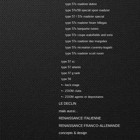
type 57s roadster dubos
type 57s/59 special sport roadster
type 57 / 57s roadster special
type 57s roadster hiram hillegas
type 57s barquette tunesi
type 57s coupe wakefields and sons
type 57s roadster dan margulies
type 57s recreation coventry-bugatti
type 57s roadster scott rosen
type 57 sc
type 57 atlantic
type 57 g tank
type 59
•-- back-stage
•-- ZOOM clubs
•-- ZOOM agents et depositaires
LE DECLIN
mais aussi...
RENAISSANCE ITALIENNE
RENAISSANCE FRANCO-ALLEMANDE
concepts & design