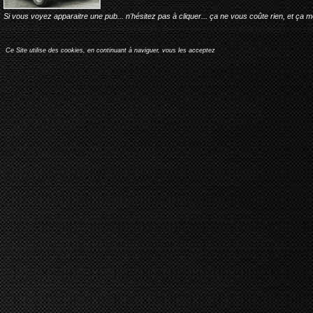
Si vous voyez apparaitre une pub... n'hésitez pas à cliquer... ça ne vous coûte rien, et ça 
Ce Site utilise des cookies, en continuant à naviguer, vous les acceptez