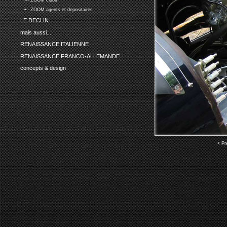
•-- ZOOM clubs
•-- ZOOM agents et depositaires
LE DECLIN
mais aussi...
RENAISSANCE ITALIENNE
RENAISSANCE FRANCO-ALLEMANDE
concepts & design
< Pr