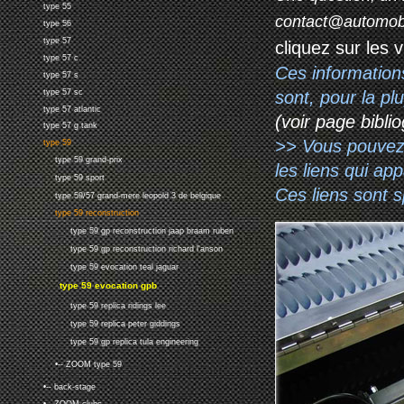
type 55
contact@automob
type 56
type 57
cliquez sur les 
type 57 c
Ces information
type 57 s
sont, pour la p
type 57 sc
type 57 atlantic
(voir page biblio
type 57 g tank
>> Vous pouvez a
type 59
type 59 grand-prix
les liens qui ap
type 59 sport
Ces liens sont 
type 59/57 grand-mere leopold 3 de belgique
type 59 reconstruction
type 59 gp reconstruction jaap braam ruben
type 59 gp reconstruction richard l'anson
type 59 evocation teal jaguar
type 59 evocation gpb
type 59 replica ridings lee
type 59 replica peter giddings
type 59 gp replica tula engineering
•-- ZOOM type 59
•-- back-stage