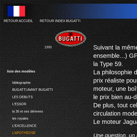
RETOUR ACCUEIL
-
RETOUR INDEX BUGATTI
bug
Suivant la même 
1990
ensemble...) GPB
la Type 59.
La philosophie 
liste des modèles
prix
réaliste
pou
bibliographie
moteur
,
une boî
BUGATTI AVANT BUGATTI
le prix
bien
au-d
LES DEBUTS
De plus, tout cel
L'ESSOR
la 35 et ses dérivees
circulation mod
les royales
Le
moteur
Jagua
L'EXCELLENCE
L'APOTHEOSE
Une question, un 