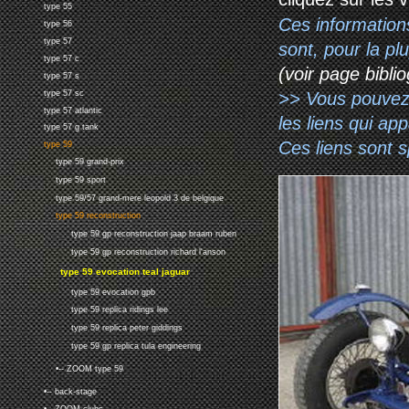
type 55
Ces information
type 56
type 57
sont, pour la p
type 57 c
(voir page biblio
type 57 s
>> Vous pouvez a
type 57 sc
type 57 atlantic
les liens qui ap
type 57 g tank
Ces liens sont 
type 59
type 59 grand-prix
type 59 sport
type 59/57 grand-mere leopold 3 de belgique
type 59 reconstruction
type 59 gp reconstruction jaap braam ruben
type 59 gp reconstruction richard l'anson
type 59 evocation teal jaguar
type 59 evocation gpb
type 59 replica ridings lee
type 59 replica peter giddings
type 59 gp replica tula engineering
•-- ZOOM type 59
•-- back-stage