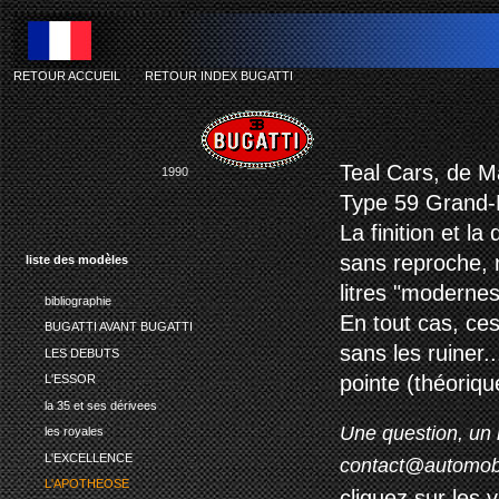
RETOUR ACCUEIL
-
RETOUR INDEX BUGATTI
Teal Cars, de M
1990
Type 59 Grand-P
La finition et la
sans reproche, m
liste des modèles
litres "modernes
bibliographie
En tout cas, ces
BUGATTI AVANT BUGATTI
sans les ruiner.
LES DEBUTS
pointe (théoriqu
L'ESSOR
la 35 et ses dérivees
Une question, un 
les royales
L'EXCELLENCE
contact@automob
L'APOTHEOSE
cliquez sur les 