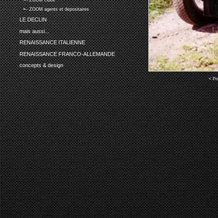
•-- ZOOM clubs
•-- ZOOM agents et depositaires
LE DECLIN
mais aussi...
RENAISSANCE ITALIENNE
RENAISSANCE FRANCO-ALLEMANDE
concepts & design
< Pr