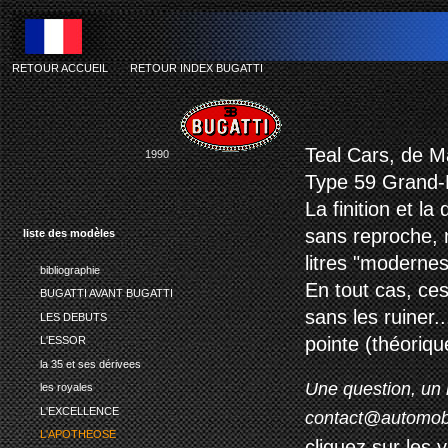
RETOUR ACCUEIL
-
RETOUR INDEX BUGATTI
b
Teal Cars, de M
1990
Type 59 Grand-P
La finition et la
sans reproche, m
liste des modèles
litres "modernes
bibliographie
En tout cas, ces
BUGATTI AVANT BUGATTI
sans les ruiner.
LES DEBUTS
pointe (théoriqu
L'ESSOR
la 35 et ses dérivees
Une question, un 
les royales
L'EXCELLENCE
contact@automob
L'APOTHEOSE
cliquez sur les 