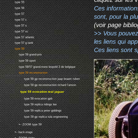
type 55
Ces information
type 56
type 57
sont, pour la p
type 57 c
(voir page biblio
type 57 s
>> Vous pouvez a
type 57 sc
type 57 atlantic
les liens qui ap
type 57 g tank
Ces liens sont 
type 59
type 59 grand-prix
type 59 sport
type 59/57 grand-mere leopold 3 de belgique
type 59 reconstruction
type 59 gp reconstruction jaap braam ruben
type 59 gp reconstruction richard l'anson
type 59 evocation teal jaguar
type 59 evocation gpb
type 59 replica ridings lee
type 59 replica peter giddings
type 59 gp replica tula engineering
•-- ZOOM type 59
•-- back-stage