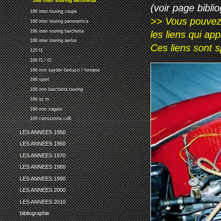
166 inter touring berlinetta
(voir page biblio
166 inter touring coupe
>> Vous pouvez a
166 inter touring panoramica
166 inter touring barchetta
les liens qui ap
166 inter touring aerlux
Ces liens sont 
125 f1
166 f1 / f2
166 mm spyder fantuzzi / fontana
166 sport
166 mm barchetta touring
166 sc m
166 mm zagato
166 carrozzeria colli
LES ANNEES 1950
LES ANNEES 1960
LES ANNEES 1970
LES ANNEES 1980
LES ANNEES 1990
LES ANNEES 2000
LES ANNEES 2010
bibliographie