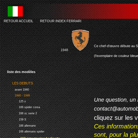
RETOUR ACCUEIL
-
RETOUR INDEX FERRARI
Ce chef-d'œuvre débute au Sa
1948
(l'exemplaire de couleur bleu
liste des modèles
LES DEBUTS
avant 1940
1940 - 1949
Une question, un 
125 s
contact@automob
166 spider corsa
166 sc serie 2
cliquez sur les 
159 S
Ces information
166 allemano
166 allemano spider
sont, pour la p