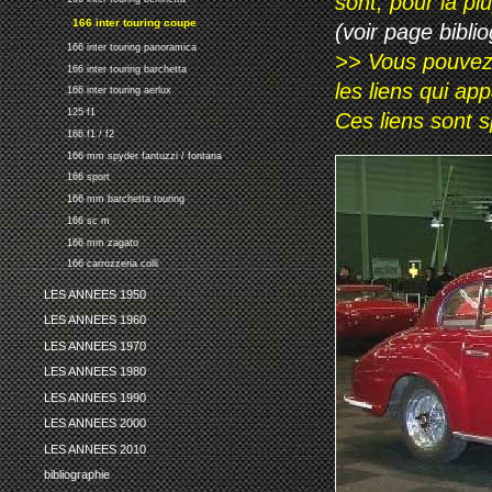
sont, pour la p
166 inter touring coupe
(voir page biblio
166 inter touring panoramica
>> Vous pouvez a
166 inter touring barchetta
les liens qui ap
166 inter touring aerlux
125 f1
Ces liens sont 
166 f1 / f2
166 mm spyder fantuzzi / fontana
166 sport
166 mm barchetta touring
166 sc m
166 mm zagato
166 carrozzeria colli
LES ANNEES 1950
LES ANNEES 1960
LES ANNEES 1970
LES ANNEES 1980
LES ANNEES 1990
LES ANNEES 2000
LES ANNEES 2010
bibliographie