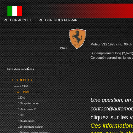
RETOUR ACCUEIL
-
RETOUR INDEX FERRARI
Moteur V12 1995 cm3, 90 ch 
1948
Sur empatement long (2,62m) 
Ce coupé reprend les lignes d
liste des modèles
LES DEBUTS
avant 1940
1940 - 1949
125 s
Une question, un 
166 spider corsa
contact@automob
166 sc serie 2
159 S
cliquez sur les 
166 allemano
Ces information
166 allemano spider
166 inter touring berlinetta