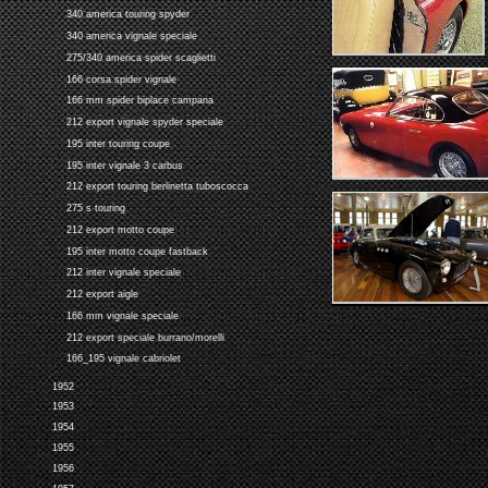
340 america touring spyder
340 america vignale speciale
275/340 america spider scaglietti
166 corsa spider vignale
166 mm spider biplace campana
212 export vignale spyder speciale
195 inter touring coupe
195 inter vignale 3 carbus
212 export touring berlinetta tuboscocca
275 s touring
212 export motto coupe
195 inter motto coupe fastback
212 inter vignale speciale
212 export aigle
166 mm vignale speciale
212 export speciale burrano/morelli
166_195 vignale cabriolet
1952
1953
1954
1955
1956