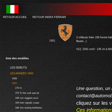
RETOUR ACCUEIL
-
RETOUR INDEX FERRARI
2 châssis Inter 195 furent hab
1951
floues...)
V12, 2341 cm3 : 135 ch à 600
liste des modèles
LES DEBUTS
LES ANNEES 1950
1950
1951
Une question, un 
275 f1
375 f1 thin wall special
contact@automob
166 mm reggiani uovo
cliquez sur les 
166 inter vignale coupe
166 mm touring berlinetta
Ces information