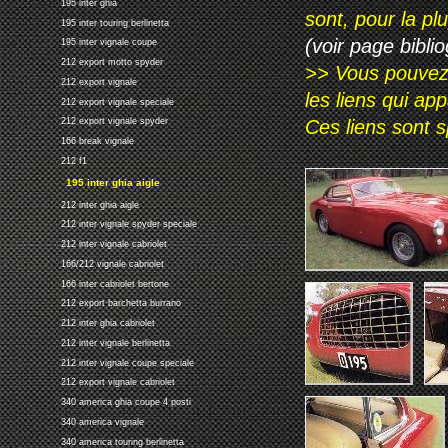
195 inter ghia
sont, pour la p
195 inter touring berlinetta
(voir page biblio
195 inter vignale coupe
212 export motto spyder
>> Vous pouvez a
212 export vignale
les liens qui ap
212 export vignale speciale
Ces liens sont 
212 export vignale spyder
166 break vignale
212 f1
195 inter ghia aigle
212 inter ghia aigle
212 inter vignale spyder speciale
212 inter vignale cabriolet
166/212 vignale cabriolet
166 inter cabriolet bertone
212 export barchetta burrano
212 inter ghia cabriolet
212 inter vignale berlinetta
212 inter vignale coupe speciale
212 export vignale cabriolet
340 america ghia coupe 4 posti
340 america vignale
340 america touring berlinetta