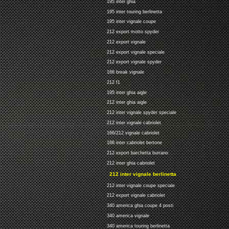
195 inter ghia
195 inter touring berlinetta
195 inter vignale coupe
212 export motto spyder
212 export vignale
212 export vignale speciale
212 export vignale spyder
166 break vignale
212 f1
195 inter ghia aigle
212 inter ghia aigle
212 inter vignale spyder speciale
212 inter vignale cabriolet
166/212 vignale cabriolet
166 inter cabriolet bertone
212 export barchetta burrano
212 inter ghia cabriolet
212 inter vignale berlinetta
212 inter vignale coupe speciale
212 export vignale cabriolet
340 america ghia coupe 4 posti
340 america vignale
340 america touring berlinetta