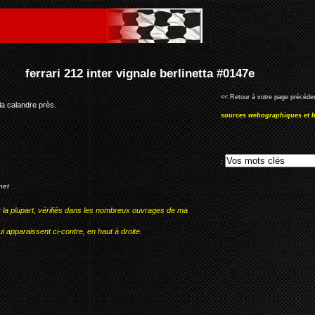
 berlinetta #0147e
<< Retour à votre page précéden
la calandre près.
sources webographiques et b
:
net
r la plupart, vérifiés dans les nombreux ouvrages de ma
i apparaissent ci-contre, en haut à droite.