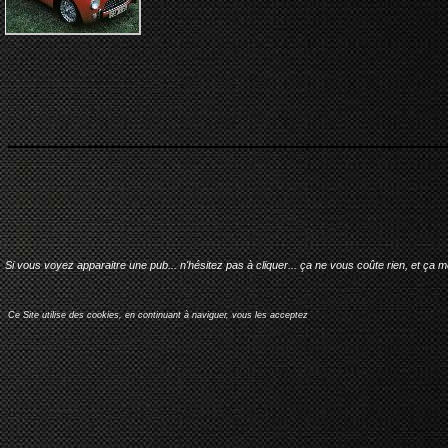
Si vous voyez apparaitre une pub... n'hésitez pas à cliquer... ça ne vous coûte rien, et ça 
Ce Site utilise des cookies, en continuant à naviguer, vous les acceptez