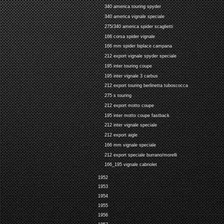
340 america touring spyder
340 america vignale speciale
275/340 america spider scaglietti
166 corsa spider vignale
166 mm spider biplace campana
212 export vignale spyder speciale
195 inter touring coupe
195 inter vignale 3 carbus
212 export touring berlinetta tuboscocca
275 s touring
212 export motto coupe
195 inter motto coupe fastback
212 inter vignale speciale
212 export aigle
166 mm vignale speciale
212 export speciale burrano/morelli
166_195 vignale cabriolet
1952
1953
1954
1955
1956