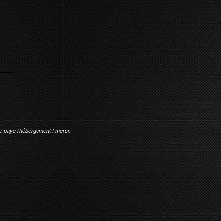
me paye l'hébergement ! merci.