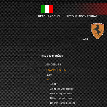
RETOUR ACCUEIL
-
RETOUR INDEX FERRARI
1951
liste des modèles
LES DEBUTS
LES ANNEES 1950
1950
1951
275 f1
375 f1 thin wall special
166 mm reggiani uovo
166 inter vignale coupe
166 mm touring berlinetta