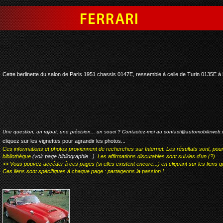
ferrari 212 inter vignale
Cette berlinette du salon de Paris 1951 chassis 0147E, ressemble à celle de Turin 0135E à 
Une question, un rajout, une précision... un souci ? Contactez-moi au
contact@automobileweb.
cliquez sur les vignettes pour agrandir les photos...
Ces informations et photos proviennent de recherches sur Internet. Les résultats sont, pou
bibliothèque
(voir page bibliographie...)
. Les affirmations discutables sont suivies d'un (?)
>> Vous pouvez accéder à ces pages (si elles existent encore...) en cliquant sur les liens qu
Ces liens sont spécifiques à chaque page : partageons la passion !