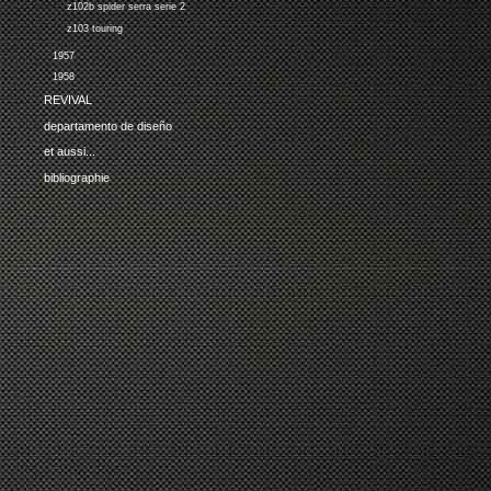
z102b spider serra serie 2
z103 touring
1957
1958
REVIVAL
departamento de diseño
et aussi...
bibliographie