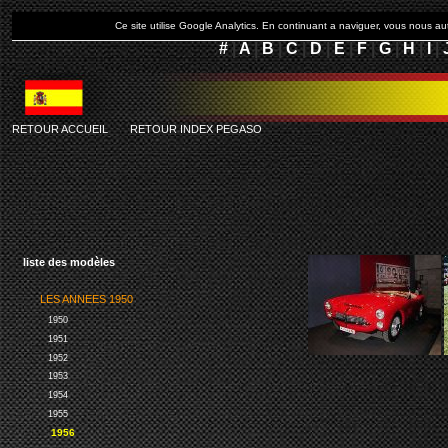
Ce site utilise Google Analytics. En continuant a naviguer, vous nous 
#
|
A
|
B
|
C
|
D
|
E
|
F
|
G
|
H
|
I
|
RETOUR ACCUEIL
-
RETOUR INDEX PEGASO
liste des modèles
LES ANNEES 1950
1950
1951
1952
1953
1954
1955
1956