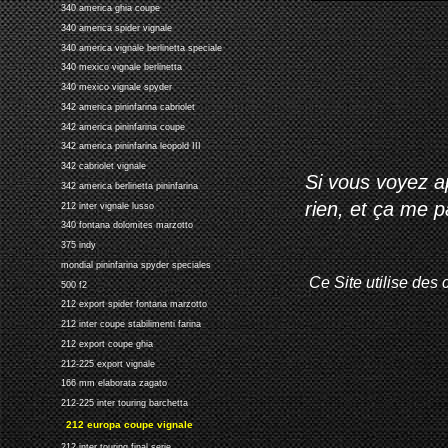
340 america ghia coupe
340 america spider vignale
340 america vignale berlinetta speciale
340 mexico vignale berlinetta
340 mexico vignale spyder
342 america pininfarina cabriolet
342 america pininfarina coupe
342 america pininfarina leopold III
342 cabriolet vignale
Si vous voyez ap
342 america berlinetta pininfarina
rien, et ça me 
212 inter vignale lusso
340 fontana dolomites marzotto
375 indy
mondial pininfarina spyder speciales
Ce Site utilise des 
500 f2
212 export spider fontana marzotto
212 inter coupe stabilimenti farina
212 export coupe ghia
212-225 export vignale
166 mm elaborata zagato
212-225 inter touring barchetta
212 europa coupe vignale
212 inter touring final serie