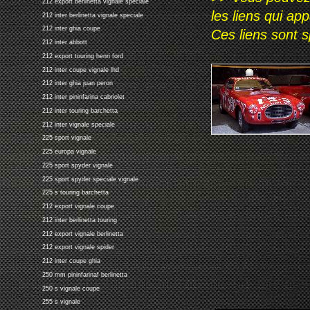
212 export berlinetta vignale speciale
les liens qui ap
212 inter berlinetta vignale speciale
212 inter ghia coupe
Ces liens sont 
212 inter abbott
212 export touring henri ford
212 inter coupe vignale lhd
212 inter ghia juan peron
212 inter pininfarina cabriolet
212 inter touring barchetta
212 inter vignale speciale
225 sport vignale
225 europa vignale
225 sport spyder vignale
225 sport spyder speciale vignale
225 s touring barchetta
212 export vignale coupe
212 inter berlinetta touring
212 export vignale berlinetta
212 export vignale spider
212 inter coupe ghia
250 mm pininfarinaf berlinetta
250 s vignale coupe
255 s vignale