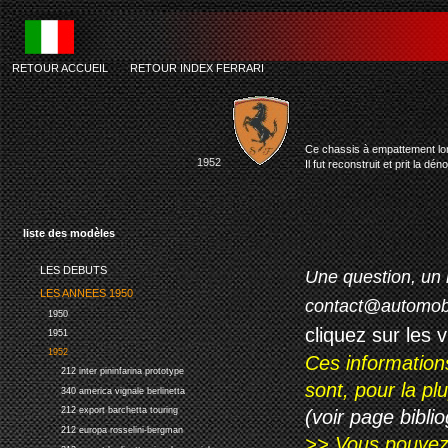
RETOUR ACCUEIL
-
RETOUR INDEX FERRARI
fer
Ce chassis à empattement lon
1952
Il fut reconstruit et prit la 
liste des modèles
LES DEBUTS
Une question, un 
LES ANNEES 1950
contact@automob
1950
cliquez sur les 
1951
1952
Ces information
212 inter pininfarina prototype
sont, pour la p
340 america vignale berlinetta
212 export barchetta touring
(voir page biblio
212 europa rosselini-bergman
>> Vous pouvez a