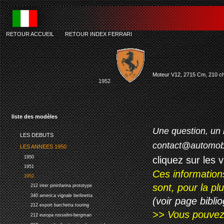
RETOUR ACCUEIL
-
RETOUR INDEX FERRARI
ferr
Moteur V12, 2715 Cm, 210 ch. 
1952
liste des modèles
Une question, un 
LES DEBUTS
contact@automob
LES ANNEES 1950
cliquez sur les 
1950
1951
Ces information
1952
sont, pour la p
212 inter pininfarina prototype
340 america vignale berlinetta
(voir page biblio
212 export barchetta touring
>> Vous pouvez a
212 europa rosselini-bergman