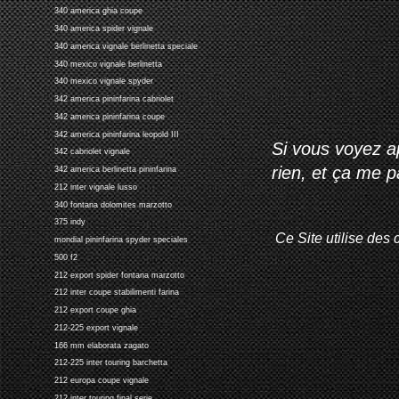
340 america ghia coupe
340 america spider vignale
340 america vignale berlinetta speciale
340 mexico vignale berlinetta
340 mexico vignale spyder
342 america pininfarina cabriolet
342 america pininfarina coupe
342 america pininfarina leopold III
Si vous voyez ap
342 cabriolet vignale
rien, et ça me 
342 america berlinetta pininfarina
212 inter vignale lusso
340 fontana dolomites marzotto
375 indy
Ce Site utilise des 
mondial pininfarina spyder speciales
500 f2
212 export spider fontana marzotto
212 inter coupe stabilimenti farina
212 export coupe ghia
212-225 export vignale
166 mm elaborata zagato
212-225 inter touring barchetta
212 europa coupe vignale
212 inter touring final serie