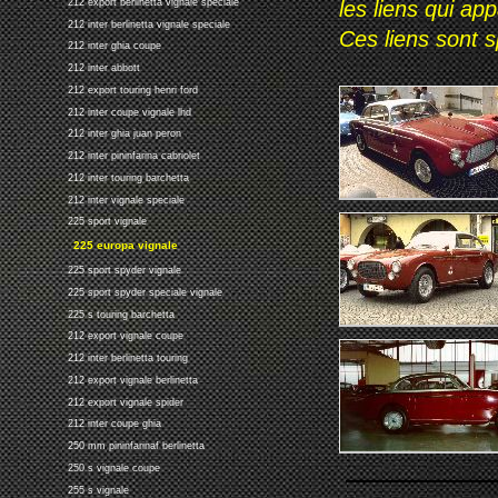
212 export berlinetta vignale speciale
les liens qui ap
212 inter berlinetta vignale speciale
Ces liens sont 
212 inter ghia coupe
212 inter abbott
212 export touring henri ford
212 inter coupe vignale lhd
212 inter ghia juan peron
212 inter pininfarina cabriolet
212 inter touring barchetta
212 inter vignale speciale
225 sport vignale
225 europa vignale
225 sport spyder vignale
225 sport spyder speciale vignale
225 s touring barchetta
212 export vignale coupe
212 inter berlinetta touring
212 export vignale berlinetta
212 export vignale spider
212 inter coupe ghia
250 mm pininfarinaf berlinetta
250 s vignale coupe
255 s vignale