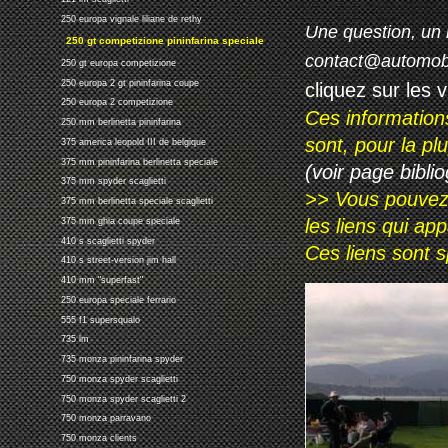
250 europa vignale liliane de rethy
Une question, un 
250 gt competizione pininfarina speciale
contact@automob
250 gt europa competizione
250 europa 2 gt pininfarina coupe
cliquez sur les 
250 europa 2 competizione
Ces information
250 mm berlinetta pininfarina
sont, pour la p
375 america leopold III de belgique
375 mm pininfarina berlinetta speciale
(voir page biblio
375 mm spyder scaglietti
>> Vous pouvez a
375 mm berlinetta speciale scaglietti
les liens qui ap
375 mm ghia coupe speciale
410 s scaglietti spyder
Ces liens sont 
410 s street-version jim hall
410 mm "superfast"
250 europa speciale ferrario
555 f1 supersqualo
735 lm
735 monza pininfarina spyder
750 monza spyder scaglietti
750 monza spyder scaglietti 2
750 monza parravano
750 monza clients