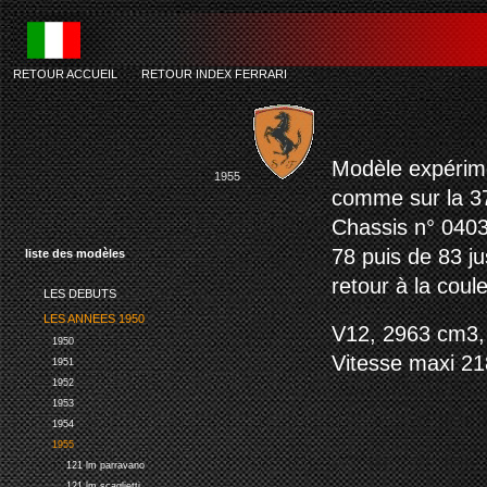
RETOUR ACCUEIL
-
RETOUR INDEX FERRARI
Modèle expérimen
1955
comme sur la 
Chassis n° 0403 
78 puis de 83 ju
liste des modèles
retour à la coule
LES DEBUTS
LES ANNEES 1950
V12, 2963 cm3, 
1950
Vitesse maxi 21
1951
1952
1953
1954
1955
121 lm parravano
121 lm scaglietti