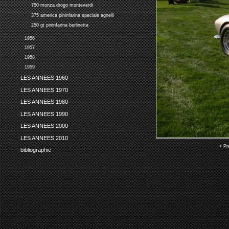
750 monza drogo monteverdi
375 america pininfarina speciale agnelli
250 gt pininfarina berlinetta
1956
1957
1958
1959
LES ANNEES 1960
LES ANNEES 1970
LES ANNEES 1980
LES ANNEES 1990
LES ANNEES 2000
LES ANNEES 2010
< Pr
bibliographie