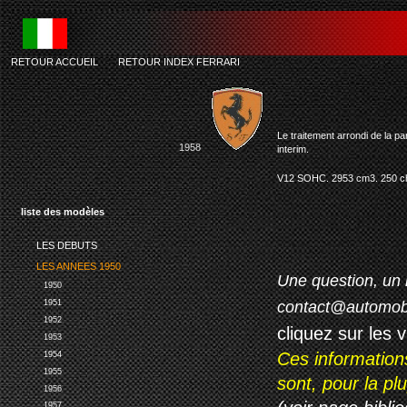
RETOUR ACCUEIL
-
RETOUR INDEX FERRARI
fe
Le traitement arrondi de la p
1958
interim.
V12 SOHC. 2953 cm3. 250 ch à
liste des modèles
LES DEBUTS
LES ANNEES 1950
Une question, un 
1950
contact@automob
1951
1952
cliquez sur les 
1953
Ces information
1954
1955
sont, pour la p
1956
1957