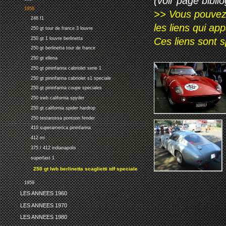
(voir page biblio
1958
>> Vous pouvez a
246 f1
les liens qui ap
250 gt tour de france 3 louvre
Ces liens sont 
250 gt 1 louvre berlinetta
250 gt berlinetta tour de france
250 gt ellena
250 gt pininfarina cabriolet serie 1
250 gt pininfarina cabriolet s1 speciale
250 gt pininfarina coupe speciales
250 swb california spyder
250 gt california spider hardtop
250 testarossa pontoon fender
410 superamerica pininfarina
412 mi
375 / 412 indianapolis
superfast 1
250 gt lwb berlinetta scaglietti tdf speciale
1959
LES ANNEES 1960
LES ANNEES 1970
LES ANNEES 1980