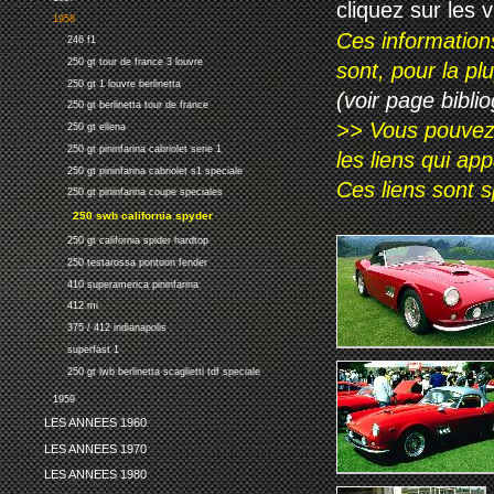
cliquez sur les 
1958
Ces information
246 f1
250 gt tour de france 3 louvre
sont, pour la p
250 gt 1 louvre berlinetta
(voir page biblio
250 gt berlinetta tour de france
>> Vous pouvez a
250 gt ellena
250 gt pininfarina cabriolet serie 1
les liens qui ap
250 gt pininfarina cabriolet s1 speciale
Ces liens sont 
250 gt pininfarina coupe speciales
250 swb california spyder
250 gt california spider hardtop
250 testarossa pontoon fender
410 superamerica pininfarina
412 mi
375 / 412 indianapolis
superfast 1
250 gt lwb berlinetta scaglietti tdf speciale
1959
LES ANNEES 1960
LES ANNEES 1970
LES ANNEES 1980