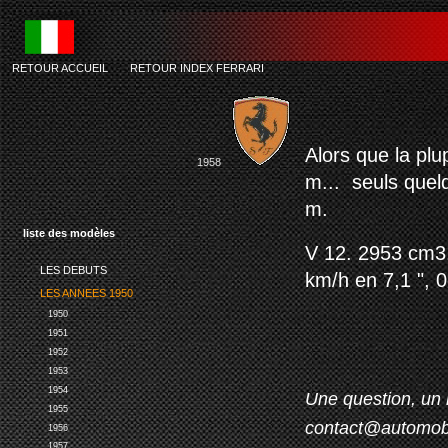
RETOUR ACCUEIL
-
RETOUR INDEX FERRARI
Alors que la plu
1958
m... seuls quel
m.
liste des modèles
V 12. 2953 cm3.
LES DEBUTS
km/h en 7,1 ", 
LES ANNEES 1950
1950
1951
1952
1953
1954
Une question, un 
1955
contact@automob
1956
1957