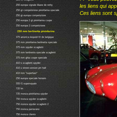
les liens qui ap
250 europa vignale liliane de rethy
250 gt competizione pininfarina speciale
Ces liens sont 
250 gt europa competizione
250 europa 2 gt pininfarina coupe
250 europa 2 competizione
250 mm berlinetta pininfarina
375 america leopold III de belgique
375 mm pininfarina berlinetta speciale
375 mm spyder scaglietti
375 mm berlinetta speciale scaglietti
375 mm ghia coupe speciale
410 s scaglietti spyder
410 s street-version jim hall
410 mm "superfast"
250 europa speciale ferrario
555 f1 supersqualo
735 lm
735 monza pininfarina spyder
750 monza spyder scaglietti
750 monza spyder scaglietti 2
750 monza parravano
750 monza clients