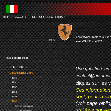
RETOUR ACCUEIL
-
RETOUR INDEX FERRARI
ferr
4 prototypes, réalisés sur l
1955
V12, 2953 cm3, 240 ch.
liste des modèles
LES DEBUTS
Une question, un 
LES ANNEES 1950
contact@automob
1950
cliquez sur les 
1951
1952
Ces information
1953
sont, pour la p
1954
1955
(voir page biblio
121 lm parravano
>> Vous pouvez a
121 lm scaglietti