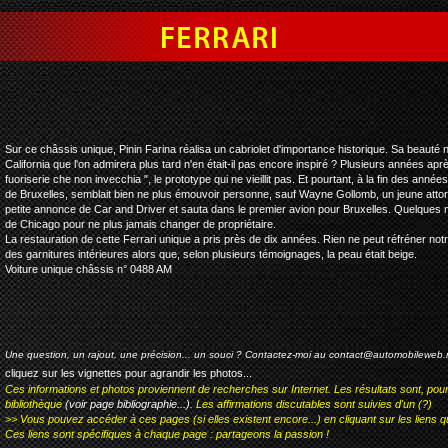
ferrari 375 america leopo
Sur ce châssis unique, Pinin Farina réalisa un cabriolet d'importance historique. Sa beauté n
California que l'on admirera plus tard n'en était-il pas encore inspiré ? Plusieurs années après,
fuoriserie che non invecchia ", le prototype qui ne vieillit pas. Et pourtant, à la fin des a
de Bruxelles, semblait bien ne plus émouvoir personne, sauf Wayne Gollomb, un jeune atto
petite annonce de Car and Driver et sauta dans le premier avion pour Bruxelles. Quelques moi
de Chicago pour ne plus jamais changer de propriétaire.
La restauration de cette Ferrari unique a pris près de dix années. Rien ne peut réfréner not
des garnitures intérieures alors que, selon plusieurs témoignages, la peau était beige.
Voiture unique châssis n° 0488 AM
Une question, un rajout, une précision... un souci ? Contactez-moi au
contact@automobileweb.
cliquez sur les vignettes pour agrandir les photos...
Ces informations et photos proviennent de recherches sur Internet. Les résultats sont, pou
bibliothèque
(voir page bibliographie...)
. Les affirmations discutables sont suivies d'un (?)
>> Vous pouvez accéder à ces pages (si elles existent encore...) en cliquant sur les liens qu
Ces liens sont spécifiques à chaque page : partageons la passion !