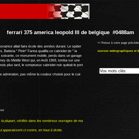
ld III de belgique #0488am
<< Retour à votre page précéden
ovatrice allait faire école des années durant. Le spider
 Battista " Pinin" Farina qualifia ce cabriolet de " la
sources webographiques et b
nnées soixante, ce monument mobile, perdu dans un garage
rney du Middle West qui, en Août 1969, tomba sur une
s plus tard, le somptueux cabriolet noir quittait le port
:
re admiration, pas même la couleur choisie pour le cuir
net
r la plupart, vérifiés dans les nombreux ouvrages de ma
i apparaissent ci-contre, en haut à droite.