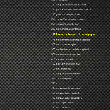
250 europa vignale liliane de rethy
250 gt competizione pininfarina speciale
250 gt europa competizione
250 europa 2 gt pininfarina coupe
250 europa 2 competizione
250 mm berlinetta pininfarina
375 america leopold III de belgique
375 mm pininfarina berlinetta speciale
375 mm spyder scaglietti
375 mm berlinetta speciale scaglietti
375 mm ghia coupe speciale
410 s scaglietti spyder
410 s street-version jim hall
410 mm "superfast"
250 europa speciale ferrario
555 f1 supersqualo
735 lm
735 monza pininfarina spyder
750 monza spyder scaglietti
750 monza spyder scaglietti 2
750 monza parravano
750 monza clients