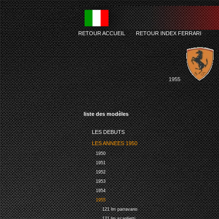
RETOUR ACCUEIL
-
RETOUR INDEX FERRARI
1955
liste des modèles
LES DEBUTS
LES ANNEES 1950
1950
1951
1952
1953
1954
1955
121 lm parravano
121 lm scaglietti