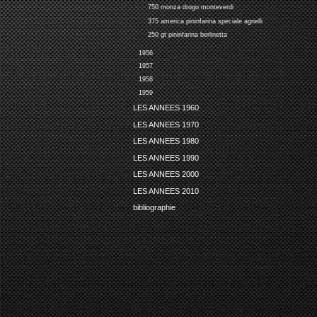
750 monza drogo monteverdi
375 america pininfarina speciale agnelli
250 gt pininfarina berlinetta
1956
1957
1958
1959
LES ANNEES 1960
LES ANNEES 1970
LES ANNEES 1980
LES ANNEES 1990
LES ANNEES 2000
LES ANNEES 2010
bibliographie