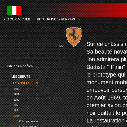
RETOUR ACCUEIL
-
RETOUR INDEX FERRARI
ferrari 375 ameri
Sur ce châssis u
1955
Sa beauté novatr
l'on admirera pl
Battista " Pinin"
liste des modèles
le prototype qui 
LES DEBUTS
monument mobile
LES ANNEES 1950
émouvoir person
1950
1951
en Août 1969, t
1952
premier avion p
1953
1954
noir quittait le
1955
La restauration 
121 lm parravano
121 lm scaglietti