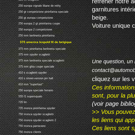
réfréner notre a
250 europa vignale liliane de rethy
garnitures intér
250 gt competizione pininfarina speciale
beige.
250 gt europa competizione
250 europa 2 gt pininfarina coupe
Voiture unique 
250 europa 2 competizione
250 mm berlinetta pininfarina
375 america leopold III de belgique
375 mm pininfarina berlinetta speciale
375 mm spyder scaglietti
Une question, un 
375 mm berlinetta speciale scaglietti
375 mm ghia coupe speciale
contact@automob
410 s scaglietti spyder
cliquez sur les 
410 s street-version jim hall
410 mm "superfast"
Ces information
250 europa speciale ferrario
sont, pour la p
555 f1 supersqualo
(voir page biblio
735 lm
735 monza pininfarina spyder
>> Vous pouvez a
750 monza spyder scaglietti
les liens qui ap
750 monza spyder scaglietti 2
750 monza parravano
Ces liens sont 
750 monza clients