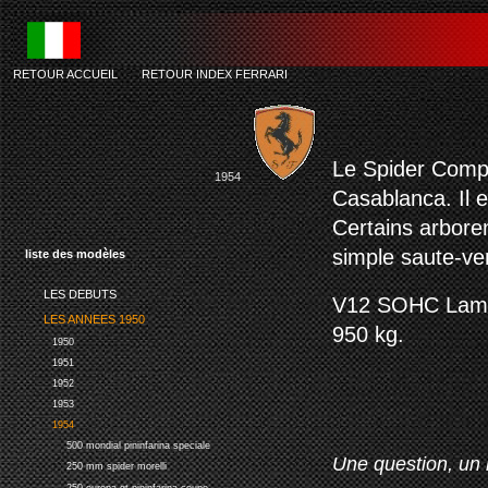
RETOUR ACCUEIL
-
RETOUR INDEX FERRARI
Le Spider Comp
1954
Casablanca. Il e
Certains arboren
simple saute-ven
liste des modèles
LES DEBUTS
V12 SOHC Lamped
LES ANNEES 1950
950 kg.
1950
1951
1952
1953
1954
500 mondial pininfarina speciale
Une question, un 
250 mm spider morelli