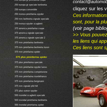
250 europa gt pininfarina coupe
contact@automob
250 europa gt speciale berlinetta
cliquez sur les 
250 europa convertible
Ces information
250 monza pininfarina spyder
250 mm berlinetta vignale speciale
sont, pour la p
250 monza spyder scaglietti
(voir page biblio
375 america pininfarina coupe
375 america vignale speciale
>> Vous pouvez a
375 america vignale speciale 2
les liens qui ap
375 mm pininfarina berlinetta
Ces liens sont 
375 mm pininfarina berlinetta lusso
375 mm pininfarina spider
375 plus pininfarina spider
375 plus pininfarina speciale
375 mm pininfarina spyder lusso
375 mm pininfarina competizione
375 mm pininfarina tourdefrance
375 mm pininfarina bergmann
375 mm vignale phil hill
375 plus sutton spyder
500 mondial scaglietti speciale
500 mondial pininfarina berlinetta
500 mondial pininfarina spider