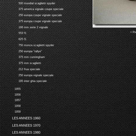
500 mondial scaglietti spyder
375 america vignale coupe speciale
250 europa coupe vignale speciale
375 europa coupe vignale speciale
166 mm serie 2 vignale
< Pr
553 f1
625 f1
750 monza scaglietti spyder
250 europa "rallye"
375 mm cunningham
375 mm scaglietti
212 frua speciale
250 europa vignale speciale
195 inter ghia speciale
1955
1956
1957
1958
1959
LES ANNEES 1960
LES ANNEES 1970
LES ANNEES 1980