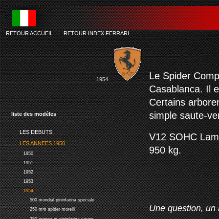
RETOUR ACCUEIL
-
RETOUR INDEX FERRARI
ferr
Le Spider Comp
1954
Casablanca. Il e
Certains arboren
simple saute-ven
liste des modèles
LES DEBUTS
V12 SOHC Lamped
LES ANNEES 1950
950 kg.
1950
1951
1952
1953
1954
500 mondial pininfarina speciale
Une question, un 
250 mm spider morelli