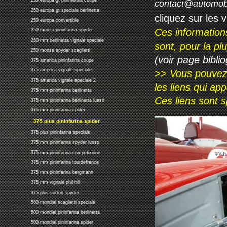
250 europa gt pininfarina coupe
contact@automob
250 europa gt speciale berlinetta
cliquez sur les 
250 europa convertible
Ces information
250 monza pininfarina spyder
250 mm berlinetta vignale speciale
sont, pour la p
250 monza spyder scaglietti
(voir page biblio
375 america pininfarina coupe
375 america vignale speciale
>> Vous pouvez a
375 america vignale speciale 2
les liens qui ap
375 mm pininfarina berlinetta
Ces liens sont 
375 mm pininfarina berlinetta lusso
375 mm pininfarina spider
375 plus pininfarina spider
375 plus pininfarina speciale
375 mm pininfarina spyder lusso
375 mm pininfarina competizione
375 mm pininfarina tourdefrance
375 mm pininfarina bergmann
375 mm vignale phil hill
375 plus sutton spyder
500 mondial scaglietti speciale
500 mondial pininfarina berlinetta
500 mondial pininfarina spider