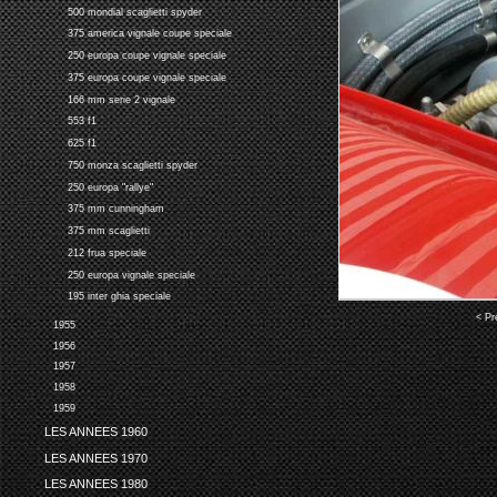
500 mondial scaglietti spyder
375 america vignale coupe speciale
250 europa coupe vignale speciale
375 europa coupe vignale speciale
166 mm serie 2 vignale
553 f1
625 f1
750 monza scaglietti spyder
250 europa "rallye"
375 mm cunningham
375 mm scaglietti
212 frua speciale
250 europa vignale speciale
195 inter ghia speciale
< Pr
1955
1956
1957
1958
1959
LES ANNEES 1960
LES ANNEES 1970
LES ANNEES 1980