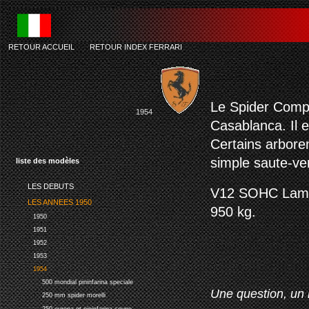
RETOUR ACCUEIL
-
RETOUR INDEX FERRARI
Le Spider Comp
1954
Casablanca. Il e
Certains arboren
simple saute-ven
liste des modèles
LES DEBUTS
V12 SOHC Lamped
LES ANNEES 1950
950 kg.
1950
1951
1952
1953
1954
500 mondial pininfarina speciale
Une question, un 
250 mm spider morelli