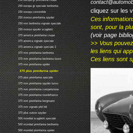
250 europa gt pininfarina coupe
contact@automob
250 europa gt speciale berlinetta
cliquez sur les 
250 europa convertible
Ces information
250 monza pininfarina spyder
250 mm berlinetta vignale speciale
sont, pour la p
250 monza spyder scaglietti
(voir page biblio
375 america pininfarina coupe
375 america vignale speciale
>> Vous pouvez a
375 america vignale speciale 2
les liens qui ap
375 mm pininfarina berlinetta
Ces liens sont 
375 mm pininfarina berlinetta lusso
375 mm pininfarina spider
375 plus pininfarina spider
375 plus pininfarina speciale
375 mm pininfarina spyder lusso
375 mm pininfarina competizione
375 mm pininfarina tourdefrance
375 mm pininfarina bergmann
375 mm vignale phil hill
375 plus sutton spyder
500 mondial scaglietti speciale
500 mondial pininfarina berlinetta
500 mondial pininfarina spider