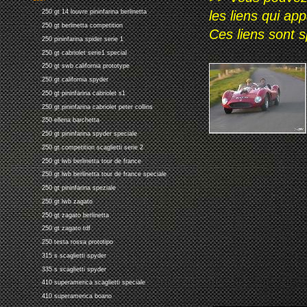
les liens qui ap
250 gt 14 louvre pininfarina berlinetta
250 gt berlinetta competition
Ces liens sont 
250 pininfarina spider serie 1
250 gt cabriolet serie1 special
250 gt swb california prototype
250 gt california spyder
250 gt pininfarina cabriolet s1
250 gt pininfarina cabriolet peter collins
250 ellena barchetta
250 gt pininfarina spyder speciale
250 gt competition scaglietti serie 2
250 gt lwb berlinetta tour de france
250 gt lwb berlinetta tour de france speciale
250 gt pininfarina speziale
250 gt lwb zagato
250 gt zagato berlinetta
250 gt zagato tdf
250 testa rossa prototipo
315 s scaglietti spyder
335 s scaglietti spyder
410 superamerica scaglietti speciale
410 superamerica boano