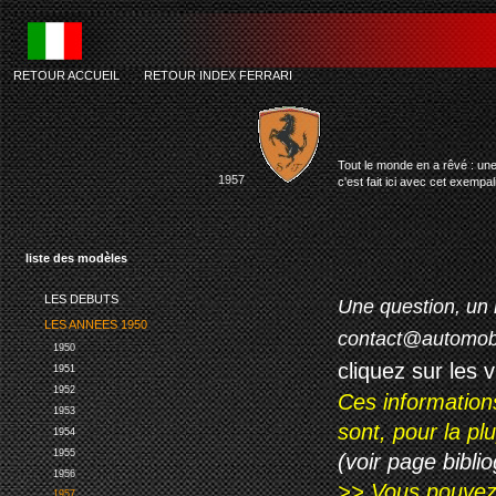
RETOUR ACCUEIL
-
RETOUR INDEX FERRARI
Tout le monde en a rêvé : une
1957
c'est fait ici avec cet exempa
liste des modèles
LES DEBUTS
Une question, un 
LES ANNEES 1950
contact@automob
1950
cliquez sur les 
1951
1952
Ces information
1953
sont, pour la p
1954
1955
(voir page biblio
1956
>> Vous pouvez a
1957