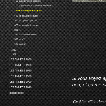
410 superamerica speciale
410 superamerica superfast pininfarina
500 tr scaglietti spyder
500 trc scaglietti spyder
500 trc agnelli speciale
625 trc scaglietti spyder
801 f1
335 s speciale chinetti
500 trc v12
625 tasman
1958
1959
LES ANNEES 1960
LES ANNEES 1970
LES ANNEES 1980
LES ANNEES 1990
Si vous voyez ap
LES ANNEES 2000
rien, et ça me 
LES ANNEES 2010
bibliographie
Ce Site utilise des 