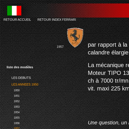
RETOUR ACCUEIL
-
RETOUR INDEX FERRARI
par rapport à la
1957
calandre élargie
La mécanique r
liste des modèles
Moteur TIPO 131
LES DEBUTS
ch à 7000 tr/mn.
LES ANNEES 1950
vit. maxi 225 km
1950
1951
1952
1953
1954
1955
Une question, un 
1956
1957