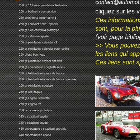
contact@automob
250 gt 14 louvre pininfarina berlinetta
cliquez sur les 
250 gt berlinetta competition
250 pininfarina spider serie 1
Ces information
250 gt cabriolet serie1 special
sont, pour la p
250 gt swb california prototype
(voir page biblio
250 gt california spyder
250 gt pininfarina cabriolet s1
>> Vous pouvez a
250 gt pininfarina cabriolet peter collins
les liens qui ap
250 ellena barchetta
Ces liens sont 
250 gt pininfarina spyder speciale
250 gt competition scaglietti serie 2
250 gt lwb berlinetta tour de france
250 gt lwb berlinetta tour de france speciale
250 gt pininfarina speziale
250 gt lwb zagato
250 gt zagato berlinetta
250 gt zagato tdf
250 testa rossa prototipo
315 s scaglietti spyder
335 s scaglietti spyder
410 superamerica scaglietti speciale
410 superamerica boano