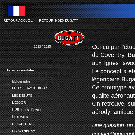
RETOUR ACCUEIL
-
RETOUR INDEX BUGATTI
bug
Conçu par l'étud
2013 / 2025
de Coventry, Bu
aux lignes "swo
Le concept a ét
liste des modèles
légendaire Bugat
bibliographie
Ce prototype av
BUGATTI AVANT BUGATTI
qualité aéronau
LES DEBUTS
On retrouve, sur
L'ESSOR
la 35 et ses dérivees
aérodynamique, a
les royales
L'EXCELLENCE
Une question, un 
L'APOTHEOSE
contact@automob