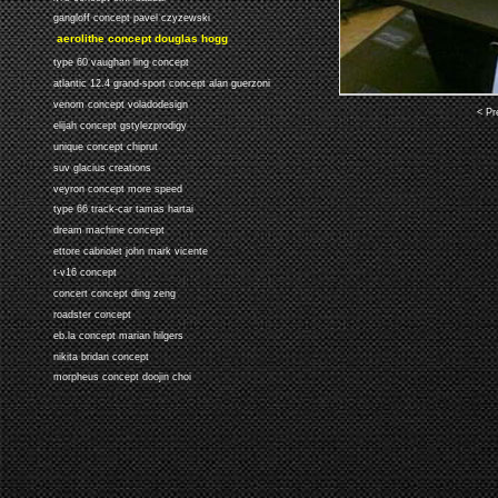
gangloff concept pavel czyzewski
aerolithe concept douglas hogg
type 60 vaughan ling concept
atlantic 12.4 grand-sport concept alan guerzoni
venom concept voladodesign
< Pr
elijah concept gstylezprodigy
unique concept chiprut
suv glacius creations
veyron concept more speed
type 66 track-car tamas hartai
dream machine concept
ettore cabriolet john mark vicente
t-v16 concept
concert concept ding zeng
roadster concept
eb.la concept marian hilgers
nikita bridan concept
morpheus concept doojin choi