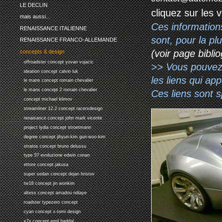
LE DECLIN
cliquez sur les 
mais aussi...
Ces information
RENAISSANCE ITALIENNE
sont, pour la p
RENAISSANCE FRANCO-ALLEMANDE
(voir page biblio
concepts & design
offroadster concept yovan vujacic
>> Vous pouvez a
ideation concept calvin luk
les liens qui ap
le mans concept romain chevalier
le mans concept 2 romain chevalier
Ces liens sont 
concept michael klimov
streamliner 12.2 concept racerxdesign
renaisance concept john mark vicente
project lydia concept stroetmann
degree concept jihyun-kim gun-woo-kim
stratos concept bruno delussu
type 57 evoluzione edwin conan
ettore concept jakusa
super sedan concept dejan hristov
tw18 concept jin wonkim
altess concept amadou ndiaye
roadster typezero concept
cyan concept x-tomi design
x7s concept emil baddal