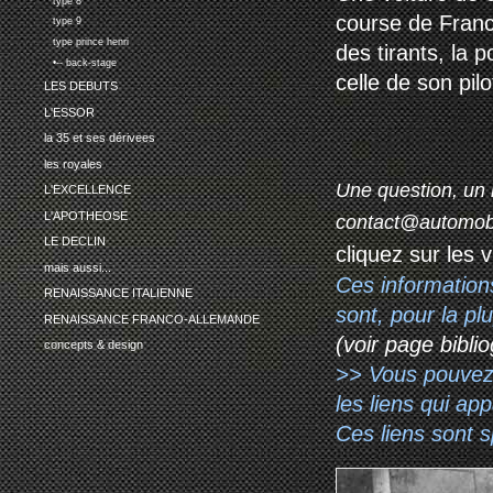
type 8
course de Francf
type 9
type prince henri
des tirants, la 
•-- back-stage
celle de son pilo
LES DEBUTS
L'ESSOR
la 35 et ses dérivees
les royales
Une question, un 
L'EXCELLENCE
L'APOTHEOSE
contact@automob
LE DECLIN
cliquez sur les 
mais aussi...
Ces information
RENAISSANCE ITALIENNE
sont, pour la p
RENAISSANCE FRANCO-ALLEMANDE
(voir page biblio
concepts & design
>> Vous pouvez a
les liens qui ap
Ces liens sont 