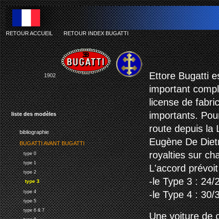
RETOUR ACCUEIL
-
RETOUR INDEX BUGATTI
bug
Ettore Bugatti e
1902
important comple
license de fabr
importants. Pour
liste des modèles
route depuis la
bibliographie
Eugène De Dietr
BUGATTI AVANT BUGATTI
royalties sur c
type 0
type 1
L'accord prévoi
type 2
-le Type 3 : 24
type 3
type 4
-le Type 4 : 30
type 5
type 6 & 7
Une voiture de c