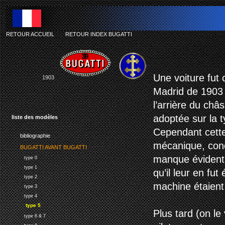
RETOUR ACCUEIL
-
RETOUR INDEX BUGATTI
d
Une voiture fut 
1903
Madrid de 1903 (
l’arrière du châs
adoptée sur la 
liste des modèles
Cependant cette
bibliographie
mécanique, condu
BUGATTI AVANT BUGATTI
manque évident d
type 0
type 1
qu’il leur en fu
type 2
machine étaient
type 3
type 4
type 5
Plus tard (on le
type 6 & 7