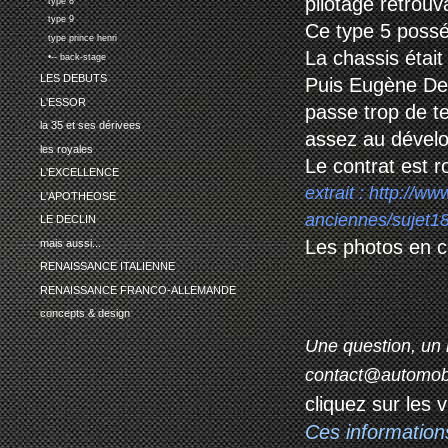
pilotage retrouv
type 8
type 9
Ce type 5 possé
type prince henri
La chassis était
•-- back-stage
LES DEBUTS
Puis Eugène De D
L'ESSOR
passe trop de t
la 35 et ses dérivees
assez au dévelo
les royales
Le contrat est 
L'EXCELLENCE
extrait :
http://ww
L'APOTHEOSE
anciennes/sujet1
LE DECLIN
Les photos en c
mais aussi...
RENAISSANCE ITALIENNE
RENAISSANCE FRANCO-ALLEMANDE
concepts & design
Une question, un 
contact@automob
cliquez sur les 
Ces information