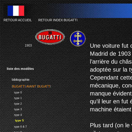
RETOUR ACCUEIL
-
RETOUR INDEX BUGATTI
d
Une voiture fut 
1903
Madrid de 1903 (
l’arrière du châs
adoptée sur la 
liste des modèles
Cependant cette
bibliographie
mécanique, condu
BUGATTI AVANT BUGATTI
manque évident d
type 0
type 1
qu’il leur en fu
type 2
machine étaient
type 3
type 4
type 5
Plus tard (on le
type 6 & 7