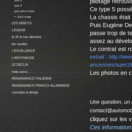
pilotage retrouv
type 8
type 9
Ce type 5 possé
type prince henri
La chassis était
•-- back-stage
LES DEBUTS
Puis Eugène De D
L'ESSOR
passe trop de t
la 35 et ses dérivees
assez au dévelo
les royales
Le contrat est 
L'EXCELLENCE
extrait :
http://ww
L'APOTHEOSE
anciennes/sujet1
LE DECLIN
Les photos en c
mais aussi...
RENAISSANCE ITALIENNE
RENAISSANCE FRANCO-ALLEMANDE
concepts & design
Une question, un 
contact@automob
cliquez sur les 
Ces information