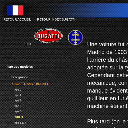
RETOUR ACCUEIL
-
RETOUR INDEX BUGATTI
Une voiture fut 
1903
Madrid de 1903 (
l’arrière du châs
adoptée sur la 
liste des modèles
Cependant cette
bibliographie
mécanique, condu
BUGATTI AVANT BUGATTI
manque évident d
type 0
type 1
qu’il leur en fu
type 2
machine étaient
type 3
type 4
type 5
Plus tard (on le
type 6 & 7