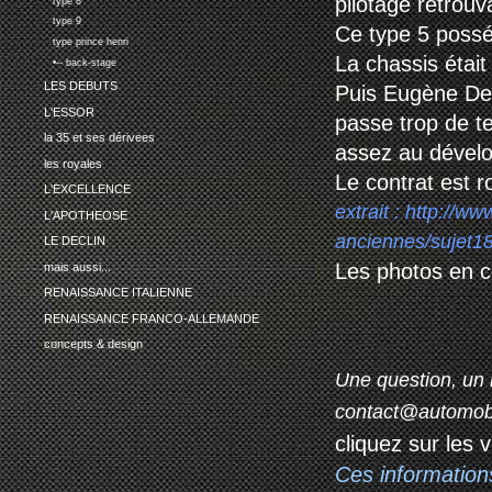
pilotage retrouv
type 8
type 9
Ce type 5 possé
type prince henri
La chassis était
•-- back-stage
LES DEBUTS
Puis Eugène De D
L'ESSOR
passe trop de t
la 35 et ses dérivees
assez au dévelo
les royales
Le contrat est 
L'EXCELLENCE
extrait :
http://ww
L'APOTHEOSE
anciennes/sujet1
LE DECLIN
Les photos en c
mais aussi...
RENAISSANCE ITALIENNE
RENAISSANCE FRANCO-ALLEMANDE
concepts & design
Une question, un 
contact@automob
cliquez sur les 
Ces information