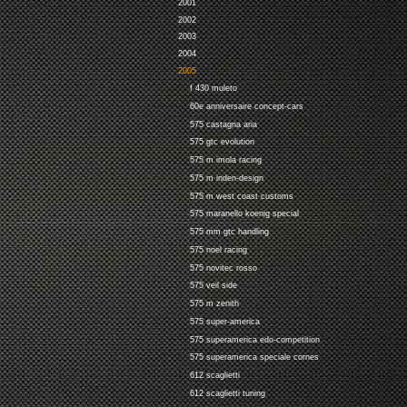
2001
2002
2003
2004
2005
f 430 muleto
60e anniversaire concept-cars
575 castagna aria
575 gtc evolution
575 m imola racing
575 m inden-design
575 m west coast customs
575 maranello koenig special
575 mm gtc handling
575 noel racing
575 novitec rosso
575 veil side
575 m zenith
575 super-america
575 superamerica edo-competition
575 superamerica speciale cornes
612 scaglietti
612 scaglietti tuning