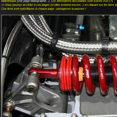
bibliothèque
(voir page bibliographie...)
. Les affirmations discutables sont suivies d'un (?)
>> Vous pouvez accéder à ces pages (si elles existent encore...) en cliquant sur les liens qu
Ces liens sont spécifiques à chaque page : partageons la passion !