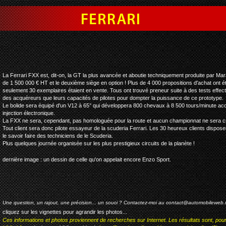
ferrari fxx
La Ferrari FXX est, dit-on, la GT la plus avancée et aboutie techniquement produite par Mara
de 1 500 000 € HT et le deuxième siège en option ! Plus de 4 000 propositions d'achat ont é
seulement 30 exemplaires étaient en vente. Tous ont trouvé preneur suite à des tests effectué
des acquéreurs que leurs capacités de pilotes pour dompter la puissance de ce prototype.
Le bolide sera équipé d'un V12 à 65° qui développera 800 chevaux à 8 500 tours/minute acco
injection électronique.
La FXX ne sera, cependant, pas homologuée pour la route et aucun championnat ne sera c
Tout client sera donc pilote essayeur de la scuderia Ferrari. Les 30 heureux clients dispose
le savoir faire des techniciens de le Scuderia.
Plus quelques journée organisée sur les plus prestigieux circuits de la planète !
dernière image : un dessin de celle qu'on appelait encore Enzo Sport.
Une question, un rajout, une précision... un souci ? Contactez-moi au
contact@automobileweb.
cliquez sur les vignettes pour agrandir les photos...
Ces informations et photos proviennent de recherches sur Internet. Les résultats sont, pou