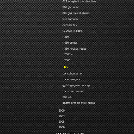
612 scaglietti tour de chine
360 gtc japan
365 gt4 revival sbarro
575 hamann
enzo kit fxx
f1 2005 tri-posti
f 430
f 430 spider
f 430 novitec rosso
f 2004 m
f 2005
fxx
fxx schumacher
fxx omologata
gg 50 giugiaro concept
fxx street version
360 jnh
sbarro brescia mille-miglia
2006
2007
2008
2009
LES ANNEES 2010