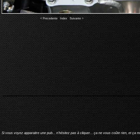
Image 12 of 40
< Precedente
|
Index
|
Suivante >
Si vous voyez apparaitre une pub... n'hésitez pas à cliquer... ça ne vous coûte rien, et ça 