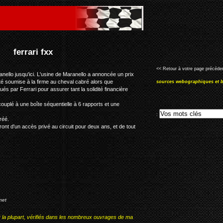
<< Retour à votre page précéden
nello jusqu'ici. L'usine de Maranello a annoncée un prix
té soumise à la firme au cheval cabré alors que
sources webographiques et b
s par Ferrari pour assurer tant la solidité financière
uplé à une boîte séquentielle à 6 rapports et une
:
réé.
ront d'un accès privé au circuit pour deux ans, et de tout
net
r la plupart, vérifiés dans les nombreux ouvrages de ma