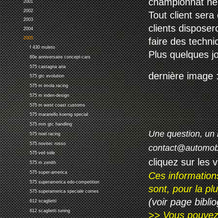
championnat ne 
2001
2002
Tout client sera
2003
clients disposer
2004
2005
faire des techni
f 430 muleto
Plus quelques jo
60e anniversaire concept-cars
575 castagna aria
dernière image 
575 gtc evolution
575 m imola racing
575 m inden-design
575 m west coast customs
575 maranello koenig special
575 mm gtc handling
Une question, un 
575 noel racing
575 novitec rosso
contact@automob
575 veil side
cliquez sur les 
575 m zenith
575 super-america
Ces information
575 superamerica edo-competition
sont, pour la p
575 superamerica speciale cornes
(voir page biblio
612 scaglietti
612 scaglietti tuning
>> Vous pouvez a