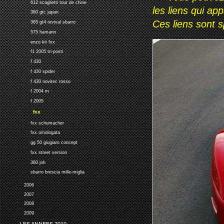
612 scaglietti tour de chine
les liens qui ap
360 gtc japan
Ces liens sont 
365 gt4 revival sbarro
575 hamann
enzo kit fxx
f1 2005 tri-posti
f 430
f 430 spider
f 430 novitec rosso
f 2004 m
f 2005
fxx
fxx schumacher
fxx omologata
gg 50 giugiaro concept
fxx street version
360 jnh
sbarro brescia mille-miglia
2006
2007
2008
2009
LES ANNEES 2010