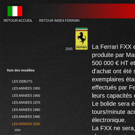
RETOUR ACCUEIL
-
RETOUR INDEX FERRARI
f
La Ferrari FXX 
2005
produite par Mar
500 000 € HT et
d'achat ont été
liste des modèles
exemplaires étai
LES DEBUTS
effectués par Fe
LES ANNEES 1950
leurs capacités
LES ANNEES 1960
Le bolide sera 
LES ANNEES 1970
LES ANNEES 1980
tours/minute acc
LES ANNEES 1990
électronique.
LES ANNEES 2000
La FXX ne sera,
2000