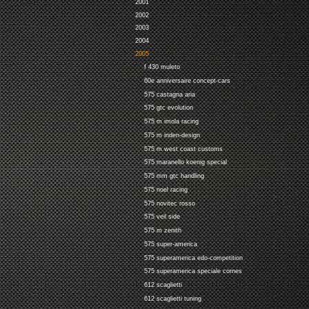
2001
2002
2003
2004
2005
f 430 muleto
60e anniversaire concept-cars
575 castagna aria
575 gtc evolution
575 m imola racing
575 m inden-design
575 m west coast customs
575 maranello koenig special
575 mm gtc handling
575 noel racing
575 novitec rosso
575 veil side
575 m zenith
575 super-america
575 superamerica edo-competition
575 superamerica speciale cornes
612 scaglietti
612 scaglietti tuning