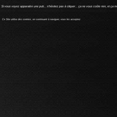
Si vous voyez apparaitre une pub... n'hésitez pas à cliquer... ça ne vous coûte rien, et ça 
Ce Site utilise des cookies, en continuant à naviguer, vous les acceptez