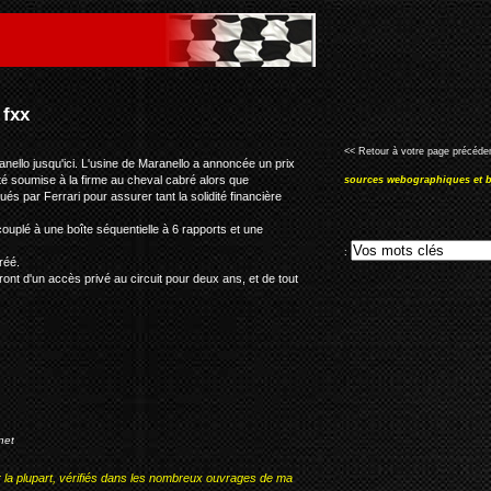
<< Retour à votre page précéden
nello jusqu'ici. L'usine de Maranello a annoncée un prix
té soumise à la firme au cheval cabré alors que
sources webographiques et b
s par Ferrari pour assurer tant la solidité financière
uplé à une boîte séquentielle à 6 rapports et une
:
réé.
ront d'un accès privé au circuit pour deux ans, et de tout
net
r la plupart, vérifiés dans les nombreux ouvrages de ma