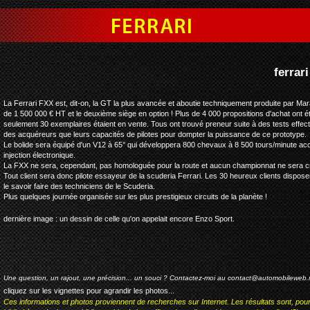
ferrari fxx
La Ferrari FXX est, dit-on, la GT la plus avancée et aboutie techniquement produite par Mara
de 1 500 000 € HT et le deuxième siège en option ! Plus de 4 000 propositions d'achat ont é
seulement 30 exemplaires étaient en vente. Tous ont trouvé preneur suite à des tests effectué
des acquéreurs que leurs capacités de pilotes pour dompter la puissance de ce prototype.
Le bolide sera équipé d'un V12 à 65° qui développera 800 chevaux à 8 500 tours/minute acco
injection électronique.
La FXX ne sera, cependant, pas homologuée pour la route et aucun championnat ne sera c
Tout client sera donc pilote essayeur de la scuderia Ferrari. Les 30 heureux clients dispose
le savoir faire des techniciens de le Scuderia.
Plus quelques journée organisée sur les plus prestigieux circuits de la planète !
dernière image : un dessin de celle qu'on appelait encore Enzo Sport.
Une question, un rajout, une précision... un souci ? Contactez-moi au
contact@automobileweb.
cliquez sur les vignettes pour agrandir les photos...
Ces informations et photos proviennent de recherches sur Internet. Les résultats sont, pou