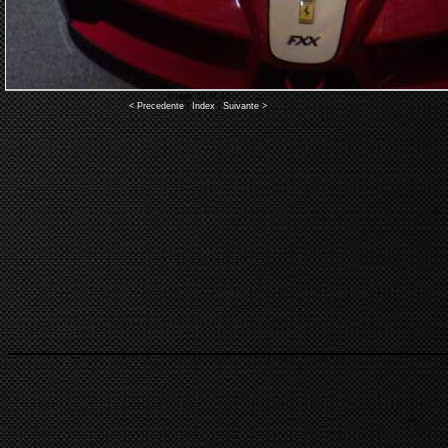
Image 32 of 40
< Precedente
|
Index
|
Suivante >