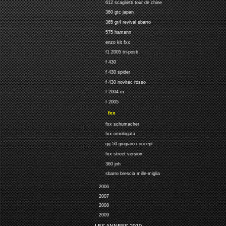
612 scaglietti tour de chine
360 gtc japan
365 gt4 revival sbarro
575 hamann
enzo kit fxx
f1 2005 tri-posti
f 430
f 430 spider
f 430 novitec rosso
f 2004 m
f 2005
fxx
fxx schumacher
fxx omologata
gg 50 giugiaro concept
fxx street version
360 jnh
sbarro brescia mille-miglia
2006
2007
2008
2009
LES ANNEES 2010