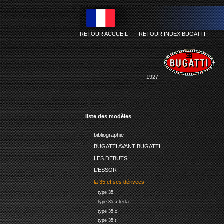
RETOUR ACCUEIL
-
RETOUR INDEX BUGATTI
1927
liste des modèles
bibliographie
BUGATTI AVANT BUGATTI
LES DEBUTS
L'ESSOR
la 35 et ses dérivees
type 35
type 35 a tecla
type 35 c
type 35 t