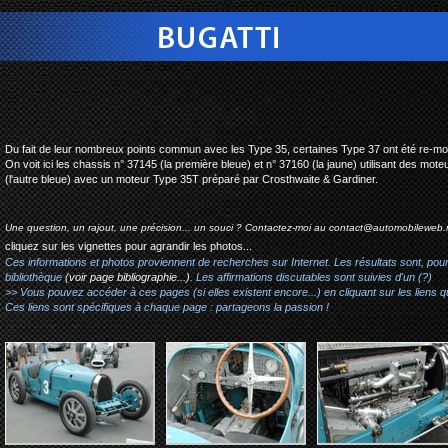
bugatti type 37 / 35 gran
Du fait de leur nombreux points commun avec les Type 35, certaines Type 37 ont été re-moto
On voit ici les chassis n° 37145 (la première bleue) et n° 37160 (la jaune) utilisant des m
(l'autre bleue) avec un moteur Type 35T préparé par Crosthwaite & Gardiner.
Une question, un rajout, une précision... un souci ? Contactez-moi au
contact@automobileweb.
cliquez sur les vignettes pour agrandir les photos...
Ces informations et photos proviennent de recherches sur Internet. Les résultats sont, pou
bibliothèque
(voir page bibliographie...)
. Les affirmations discutables sont suivies d'un (?)
>> Vous pouvez accéder à ces pages (si elles existent encore...) en cliquant sur les liens qu
Ces liens sont spécifiques à chaque page : partageons la passion !