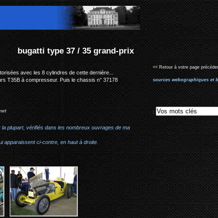
d-prix
<< Retour à votre page précéden
risées avec les 8 cylindres de cette dernière...
oteurs T35B à compresseur. Puis le chassis n° 37178
sources webographiques et b
net
:
r la plupart, vérifiés dans les nombreux ouvrages de ma
i apparaissent ci-contre, en haut à droite.