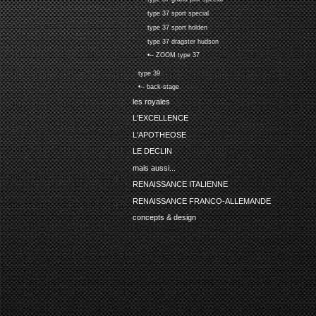
type 37 sport special
type 37 sport holden
type 37 dragster hudson
•-- ZOOM type 37
type 39
•-- back-stage
les royales
L'EXCELLENCE
L'APOTHEOSE
LE DECLIN
mais aussi...
RENAISSANCE ITALIENNE
RENAISSANCE FRANCO-ALLEMANDE
concepts & design