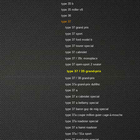
type 35 b
type 35 miller v8
type 36
type 37
type 37 grand prix
type 37 sport
type 37 ford model b
type 37 tourer special
type 37 cabriolet
type 37 / 35c monoplace
type 37 open-sport 2 seater
type 37 / 35 grand-prix
type 37 / 38 grand-prix
type 37a grand-prix dufilho
type 37 a
type 37 a cabriolet special
type 37 a bellamy special
type 37 baron guy de roig special
type 37a coupe million guiet cage-à-mouche
type 37a roadster special
type 37 a hanni roadster
type 37a / 51a sport
type 37 grand-prix special