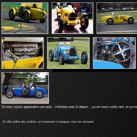
Si vous voyez apparaitre une pub... n'hésitez pas à cliquer... ça ne vous coûte rien, et ça 
Ce Site utilise des cookies, en continuant à naviguer, vous les acceptez