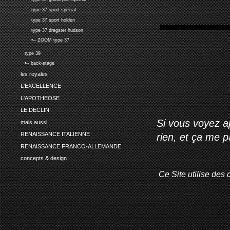
type 37 sport special
type 37 sport holden
type 37 dragster hudson
•-- ZOOM type 37
type 39
•-- back-stage
les royales
L'EXCELLENCE
L'APOTHEOSE
LE DECLIN
Si vous voyez ap
mais aussi...
RENAISSANCE ITALIENNE
rien, et ça me 
RENAISSANCE FRANCO-ALLEMANDE
concepts & design
Ce Site utilise des 