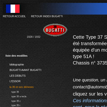
RETOUR ACCUEIL
-
RETOUR INDEX BUGATTI
bugatt
Cette Type 37 S
1928 / 1932
été transformée
équipée d'un mot
type 51A !
liste des modèles
Chassis n° 3735
bibliographie
BUGATTI AVANT BUGATTI
LES DEBUTS
Une question, un 
L'ESSOR
contact@automob
la 35 et ses dérivees
type 35
cliquez sur les 
type 35 a tecla
Ces information
type 35 c
type 35 t
sont, pour la p