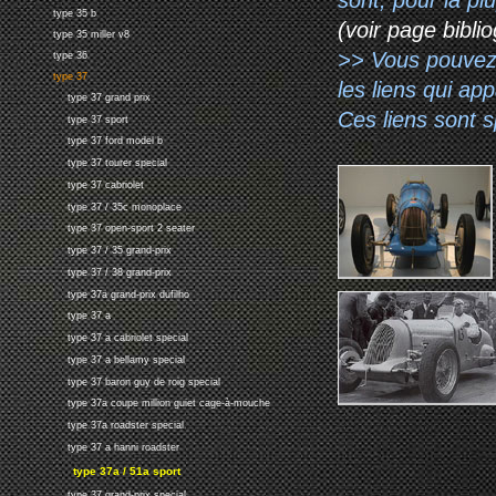
type 35 b
(voir page biblio
type 35 miller v8
>> Vous pouvez a
type 36
type 37
les liens qui ap
type 37 grand prix
Ces liens sont 
type 37 sport
type 37 ford model b
type 37 tourer special
type 37 cabriolet
type 37 / 35c monoplace
type 37 open-sport 2 seater
type 37 / 35 grand-prix
type 37 / 38 grand-prix
type 37a grand-prix dufilho
type 37 a
type 37 a cabriolet special
type 37 a bellamy special
type 37 baron guy de roig special
type 37a coupe million guiet cage-à-mouche
type 37a roadster special
type 37 a hanni roadster
type 37a / 51a sport
type 37 grand-prix special