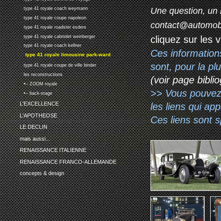
Une question, un 
type 41 royale coach weymann
type 41 royale coupe napoleon
contact@automob
type 41 royale roadster esders
cliquez sur les 
type 41 royale cabriolet weinberger
type 41 royale coach kellner
Ces information
type 41 royale limousine park-ward
sont, pour la p
type 41 royale coupe de ville binder
les reconstructions
(voir page biblio
•-- ZOOM royale
>> Vous pouvez a
•-- back-stage
L'EXCELLENCE
les liens qui ap
L'APOTHEOSE
Ces liens sont 
LE DECLIN
mais aussi...
RENAISSANCE ITALIENNE
RENAISSANCE FRANCO-ALLEMANDE
concepts & design