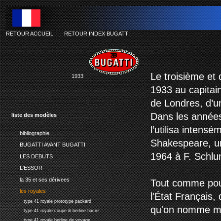
RETOUR ACCUEIL
-
RETOUR INDEX BUGATTI
Le troisième et 
1933
1933 au capitain
de Londres, d’un
Dans les années
liste des modèles
l’utilisa intens
bibliographie
Shakespeare, un 
BUGATTI AVANT BUGATTI
1964 à F. Schlum
LES DEBUTS
L'ESSOR
la 35 et ses dérivees
Tout comme pour
les royales
l'État Français,
type 41 royale prototype packard
qu'on nomme mai
type 41 royale coupe & berline fiacre
type 41 royale berline de voyage