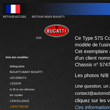
RETOUR ACCUEIL
-
RETOUR INDEX BUGATTI
bug
Ce Type 57S Cou
1936
modèle de l'usin
Cet exemplaire 
d'un client nom
liste des modèles
Chassis n° 5747
bibliographie
BUGATTI AVANT BUGATTI
Les photos N/B 
LES DEBUTS
L'ESSOR
Une question, un 
la 35 et ses dérivees
contact@automob
les royales
cliquez sur les 
L'EXCELLENCE
Ces information
L'APOTHEOSE