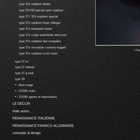
type 57s roadster dubos
type 57s/59 special sport roadster
type 57 / 57s roadster special
type 57s roadster hiram hillegas
type 57s barquette tunesi
type 57s coupe wakefields and sons
type 57s roadster dan margulies
type 57s recreation coventry-bugatti
< Pr
type 57s roadster scott rosen
type 57 sc
type 57 atlantic
type 57 g tank
type 59
•-- back-stage
•-- ZOOM clubs
•-- ZOOM agents et depositaires
LE DECLIN
mais aussi...
RENAISSANCE ITALIENNE
RENAISSANCE FRANCO-ALLEMANDE
concepts & design