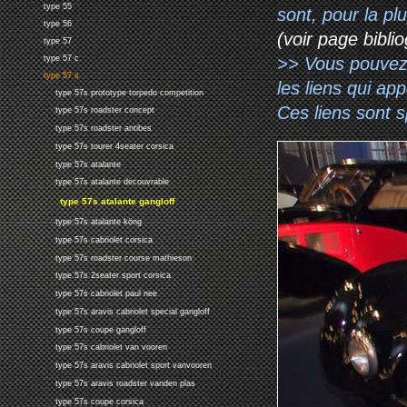
type 55
sont, pour la p
type 56
(voir page biblio
type 57
type 57 c
>> Vous pouvez a
type 57 s
les liens qui ap
type 57s prototype torpedo competition
Ces liens sont 
type 57s roadster concept
type 57s roadster antibes
type 57s tourer 4seater corsica
type 57s atalante
type 57s atalante decouvrable
type 57s atalante gangloff
type 57s atalante köng
type 57s cabriolet corsica
type 57s roadster course mathieson
type 57s 2seater sport corsica
type 57s cabriolet paul nee
type 57s aravis cabriolet special gangloff
type 57s coupe gangloff
type 57s cabriolet van vooren
type 57s aravis cabriolet sport vanvooren
type 57s aravis roadster vanden plas
type 57s coupe corsica