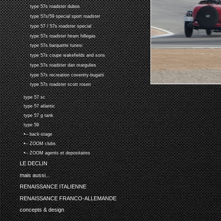
type 57s roadster dubos
type 57s/59 special sport roadster
type 57 / 57s roadster special
type 57s roadster hiram hillegas
type 57s barquette tunesi
type 57s coupe wakefields and sons
type 57s roadster dan margulies
type 57s recreation coventry-bugatti
type 57s roadster scott rosen
type 57 sc
type 57 atlantic
type 57 g tank
type 59
•-- back-stage
•-- ZOOM clubs
•-- ZOOM agents et depositaires
LE DECLIN
mais aussi...
RENAISSANCE ITALIENNE
RENAISSANCE FRANCO-ALLEMANDE
concepts & design