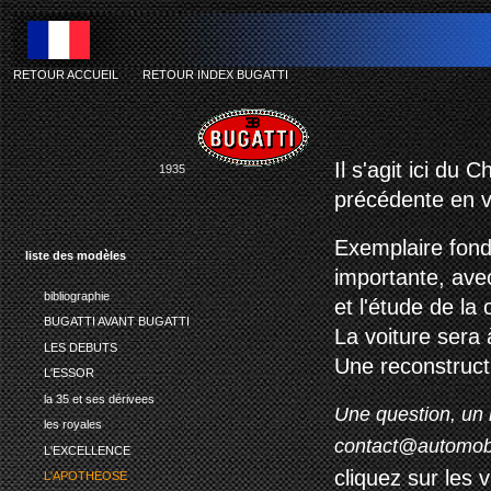
RETOUR ACCUEIL
-
RETOUR INDEX BUGATTI
Il s'agit ici du
1935
précédente en v
Exemplaire fond
liste des modèles
importante, avec
bibliographie
et l'étude de la
BUGATTI AVANT BUGATTI
La voiture sera 
LES DEBUTS
Une reconstructi
L'ESSOR
la 35 et ses dérivees
Une question, un 
les royales
contact@automob
L'EXCELLENCE
cliquez sur les 
L'APOTHEOSE