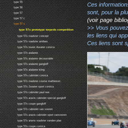
type 55
Ces information
type 56
sont, pour la p
type 57
type 57 c
(voir page biblio
type 57 s
>> Vous pouvez a
type 57s prototype torpedo competition
les liens qui ap
type 57s roadster concept
Ces liens sont 
type 57s roadster antibes
type 57s tourer 4seater corsica
type 57s atalante
type 57s atalante decouvrable
type 57s atalante gangloff
type 57s atalante köng
type 57s cabriolet corsica
type 57s roadster course mathieson
type 57s 2seater sport corsica
type 57s cabriolet paul nee
type 57s aravis cabriolet special gangloff
type 57s coupe gangloff
type 57s cabriolet van vooren
type 57s aravis cabriolet sport vanvooren
type 57s aravis roadster vanden plas
type 57s coupe corsica