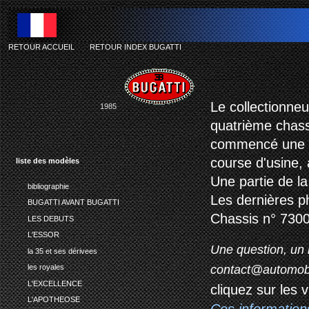
RETOUR ACCUEIL
-
RETOUR INDEX BUGATTI
Le collectionneu
1985
quatrième chass
commencé une r
course d'usine, 
liste des modèles
Une partie de la
bibliographie
Les dernières ph
BUGATTI AVANT BUGATTI
Chassis n° 7300
LES DEBUTS
L'ESSOR
Une question, un 
la 35 et ses dérivees
contact@automob
les royales
L'EXCELLENCE
cliquez sur les 
L'APOTHEOSE
Ces information