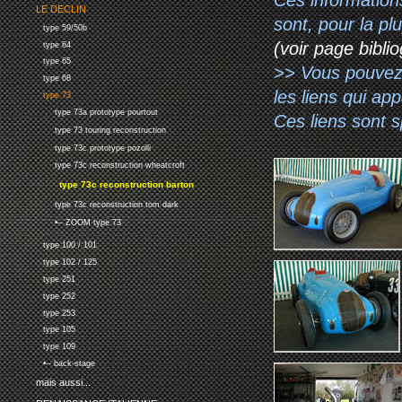
LE DECLIN
sont, pour la p
type 59/50b
(voir page biblio
type 64
type 65
>> Vous pouvez a
type 68
les liens qui ap
type 73
type 73a prototype pourtout
Ces liens sont 
type 73 touring reconstruction
type 73c prototype pozolli
type 73c reconstruction wheatcroft
type 73c reconstruction barton
type 73c reconstruction tom dark
•-- ZOOM type 73
type 100 / 101
type 102 / 125
type 251
type 252
type 253
type 105
type 109
•-- back-stage
mais aussi...