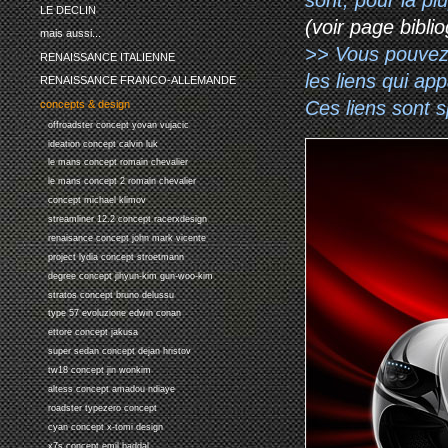
LE DECLIN
(voir page biblio
mais aussi...
>> Vous pouvez a
RENAISSANCE ITALIENNE
les liens qui ap
RENAISSANCE FRANCO-ALLEMANDE
Ces liens sont 
concepts & design
offroadster concept yovan vujacic
ideation concept calvin luk
le mans concept romain chevalier
le mans concept 2 romain chevalier
concept michael klimov
streamliner 12.2 concept racerxdesign
renaisance concept john mark vicente
project lydia concept stroetmann
degree concept jihyun-kim gun-woo-kim
stratos concept bruno delussu
type 57 evoluzione edwin conan
ettore concept jakusa
super sedan concept dejan hristov
tw18 concept jin wonkim
altess concept amadou ndiaye
roadster typezero concept
cyan concept x-tomi design
x7s concept emil baddal