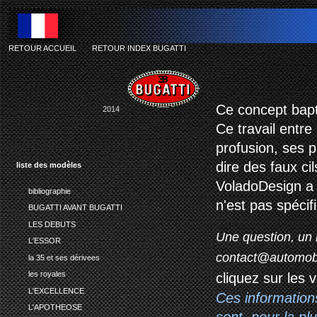
RETOUR ACCUEIL
-
RETOUR INDEX BUGATTI
Ce concept bapt
2014
Ce travail entre
profusion, ses p
dire des faux cil
liste des modèles
VoladoDesign a 
bibliographie
n'est pas spécif
BUGATTI AVANT BUGATTI
LES DEBUTS
Une question, un 
L'ESSOR
contact@automob
la 35 et ses dérivees
les royales
cliquez sur les 
L'EXCELLENCE
Ces information
L'APOTHEOSE
sont, pour la p