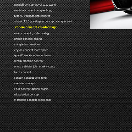
gangloff concept pavel czyzewski
aerolithe concept douglas hogg
type 60 vaughan ling concept
atlantic 12.4 grand-sport concept alan guerzoni
venom concept voladodesign
elijah concept gstylezprodigy
unique concept chiprut
suv glacius creations
veyron concept more speed
type 66 track-car tamas hartai
dream machine concept
ettore cabriolet john mark vicente
t-v16 concept
concert concept ding zeng
roadster concept
eb.la concept marian hilgers
nikita bridan concept
morpheus concept doojin choi