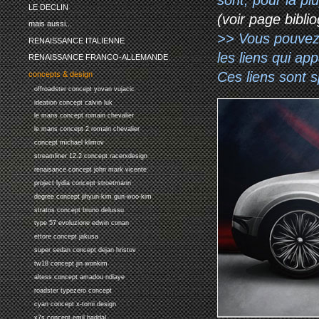
LE DECLIN
(voir page biblio
mais aussi...
>> Vous pouvez a
RENAISSANCE ITALIENNE
les liens qui ap
RENAISSANCE FRANCO-ALLEMANDE
Ces liens sont 
concepts & design
offroadster concept yovan vujacic
ideation concept calvin luk
le mans concept romain chevalier
le mans concept 2 romain chevalier
concept michael klimov
streamliner 12.2 concept racerxdesign
renaisance concept john mark vicente
project lydia concept stroetmann
degree concept jihyun-kim gun-woo-kim
stratos concept bruno delussu
type 57 evoluzione edwin conan
ettore concept jakusa
super sedan concept dejan hristov
tw18 concept jin wonkim
altess concept amadou ndiaye
roadster typezero concept
cyan concept x-tomi design
x7s concept emil baddal