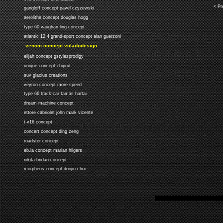
< Pr
gangloff concept pavel czyzewski
aerolithe concept douglas hogg
type 60 vaughan ling concept
atlantic 12.4 grand-sport concept alan guerzoni
venom concept voladodesign
elijah concept gstylezprodigy
unique concept chiprut
suv glacius creations
veyron concept more speed
type 66 track-car tamas hartai
dream machine concept
ettore cabriolet john mark vicente
t-v16 concept
concert concept ding zeng
roadster concept
eb.la concept marian hilgers
nikita bridan concept
morpheus concept doojin choi