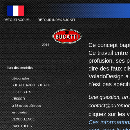
RETOUR ACCUEIL
-
RETOUR INDEX BUGATTI
b
Ce concept bapt
2014
Ce travail entre
profusion, ses p
dire des faux cil
liste des modèles
VoladoDesign a 
bibliographie
n'est pas spécif
BUGATTI AVANT BUGATTI
LES DEBUTS
Une question, un 
L'ESSOR
contact@automob
la 35 et ses dérivees
les royales
cliquez sur les 
L'EXCELLENCE
Ces information
L'APOTHEOSE
sont, pour la p