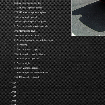
340 america touring spyder
340 america vignale speciale
275/340 america spider scaglietti
166 corsa spider vignale
166 mm spider biplace campana
212 export vignale spyder speciale
195 inter touring coupe
195 inter vignale 3 carbus
212 export touring berlinetta tuboscocca
275 s touring
212 export motto coupe
195 inter motto coupe fastback
212 inter vignale speciale
212 export aigle
166 mm vignale speciale
212 export speciale burrano/morelli
166_195 vignale cabriolet
1952
1953
1954
1955
1956