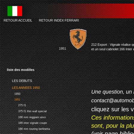
RETOUR ACCUEIL
-
RETOUR INDEX FERRARI
212 Export : Vignale réalise 
1951
et un seul cabriolet 166 Inter 
liste des modèles
LES DEBUTS
LES ANNEES 1950
Une question, un 
1950
contact@automob
1951
275 f1
cliquez sur les 
375 f1 thin wall special
Ces information
166 mm reggiani uovo
166 inter vignale coupe
sont, pour la p
166 mm touring berlinetta
(voir page biblio