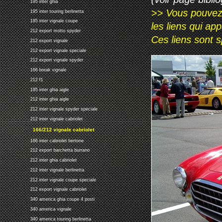
195 inter ghia
>> Vous pouvez a
195 inter touring berlinetta
195 inter vignale coupe
les liens qui ap
212 export motto spyder
Ces liens sont 
212 export vignale
212 export vignale speciale
212 export vignale spyder
166 break vignale
212 f1
195 inter ghia aigle
212 inter ghia aigle
212 inter vignale spyder speciale
212 inter vignale cabriolet
166/212 vignale cabriolet
166 inter cabriolet bertone
212 export barchetta burrano
212 inter ghia cabriolet
212 inter vignale berlinetta
212 inter vignale coupe speciale
212 export vignale cabriolet
340 america ghia coupe 4 posti
340 america vignale
340 america touring berlinetta