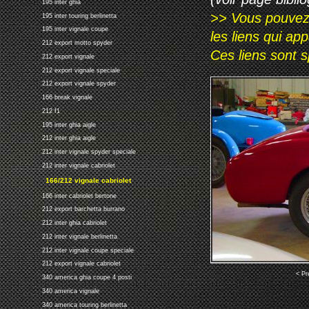
195 inter ghia
>> Vous pouvez a
195 inter touring berlinetta
195 inter vignale coupe
les liens qui ap
212 export motto spyder
Ces liens sont 
212 export vignale
212 export vignale speciale
212 export vignale spyder
166 break vignale
212 f1
195 inter ghia aigle
212 inter ghia aigle
212 inter vignale spyder speciale
212 inter vignale cabriolet
166/212 vignale cabriolet
166 inter cabriolet bertone
212 export barchetta burrano
212 inter ghia cabriolet
212 inter vignale berlinetta
212 inter vignale coupe speciale
212 export vignale cabriolet
< Pr
340 america ghia coupe 4 posti
340 america vignale
340 america touring berlinetta