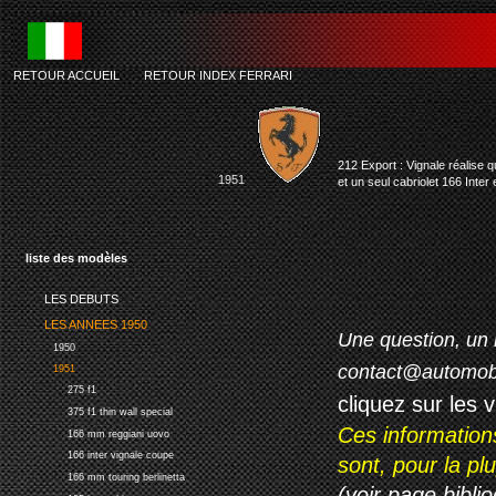
RETOUR ACCUEIL
-
RETOUR INDEX FERRARI
212 Export : Vignale réalise 
1951
et un seul cabriolet 166 Inter 
liste des modèles
LES DEBUTS
LES ANNEES 1950
Une question, un 
1950
contact@automob
1951
275 f1
cliquez sur les 
375 f1 thin wall special
Ces information
166 mm reggiani uovo
166 inter vignale coupe
sont, pour la p
166 mm touring berlinetta
(voir page biblio