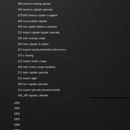
340 america touring spyder
340 america vignale speciale
275/340 america spider scaglietti
166 corsa spider vignale
166 mm spider biplace campana
212 export vignale spyder speciale
195 inter touring coupe
195 inter vignale 3 carbus
212 export touring berlinetta tuboscocca
275 s touring
212 export motto coupe
195 inter motto coupe fastback
212 inter vignale speciale
212 export aigle
166 mm vignale speciale
212 export speciale burrano/morelli
166_195 vignale cabriolet
1952
1953
1954
1955
1956