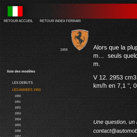
RETOUR ACCUEIL
-
RETOUR INDEX FERRARI
Alors que la plu
1958
m... seuls quel
m.
liste des modèles
V 12. 2953 cm3.
LES DEBUTS
km/h en 7,1 ", 
LES ANNEES 1950
1950
1951
1952
1953
1954
Une question, un 
1955
contact@automob
1956
1957