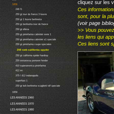
cliquez sur les 
1958
Ces information
246 f1
250 gt tour de france 3 louvre
sont, pour la p
250 gt 1 louvre berlinetta
(voir page biblio
250 gt berlinetta tour de france
>> Vous pouvez a
250 gt ellena
250 gt pininfarina cabriolet serie 1
les liens qui ap
250 gt pininfarina cabriolet s1 speciale
Ces liens sont 
250 gt pininfarina coupe speciales
250 swb california spyder
250 gt california spider hardtop
250 testarossa pontoon fender
410 superamerica pininfarina
412 mi
375 / 412 indianapolis
superfast 1
250 gt lwb berlinetta scaglietti tdf speciale
1959
LES ANNEES 1960
LES ANNEES 1970
LES ANNEES 1980