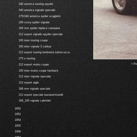
340 america touring spyder
340 america vignale speciale
275/340 america spider scaglietti
166 corsa spider vignale
166 mm spider biplace campana
212 export vignale spyder speciale
195 inter touring coupe
195 inter vignale 3 carbus
212 export touring berlinetta tuboscocca
275 s touring
< Pr
212 export motto coupe
195 inter motto coupe fastback
212 inter vignale speciale
212 export aigle
166 mm vignale speciale
212 export speciale burrano/morelli
166_195 vignale cabriolet
1952
1953
1954
1955
1956