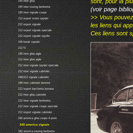
sont, pour la p
195 inter ghia
195 inter touring berlinetta
(voir page biblio
195 inter vignale coupe
>> Vous pouvez a
212 export motto spyder
les liens qui ap
212 export vignale
212 export vignale speciale
Ces liens sont 
212 export vignale spyder
166 break vignale
212 f1
195 inter ghia aigle
212 inter ghia aigle
212 inter vignale spyder speciale
212 inter vignale cabriolet
166/212 vignale cabriolet
166 inter cabriolet bertone
212 export barchetta burrano
212 inter ghia cabriolet
212 inter vignale berlinetta
212 inter vignale coupe speciale
212 export vignale cabriolet
340 america ghia coupe 4 posti
340 america vignale
340 america touring berlinetta