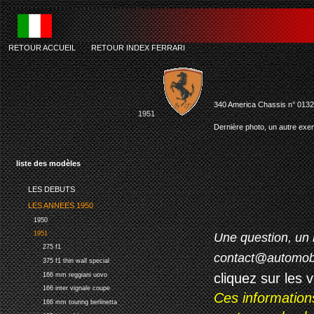
RETOUR ACCUEIL
-
RETOUR INDEX FERRARI
340 America Chassis n° 0132A 
1951
Dernière photo, un autre exem
liste des modèles
LES DEBUTS
LES ANNEES 1950
1950
1951
Une question, un 
275 f1
contact@automob
375 f1 thin wall special
cliquez sur les 
166 mm reggiani uovo
166 inter vignale coupe
Ces information
166 mm touring berlinetta