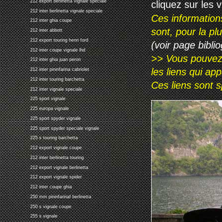
212 export berlinetta vignale speciale
cliquez sur les 
212 inter berlinetta vignale speciale
Ces information
212 inter ghia coupe
sont, pour la p
212 inter abbott
212 export touring henri ford
(voir page biblio
212 inter coupe vignale lhd
>> Vous pouvez a
212 inter ghia juan peron
les liens qui ap
212 inter pininfarina cabriolet
212 inter touring barchetta
Ces liens sont 
212 inter vignale speciale
225 sport vignale
225 europa vignale
225 sport spyder vignale
225 sport spyder speciale vignale
225 s touring barchetta
212 export vignale coupe
212 inter berlinetta touring
212 export vignale berlinetta
212 export vignale spider
212 inter coupe ghia
250 mm pininfarinaf berlinetta
250 s vignale coupe
255 s vignale