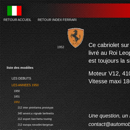
RETOUR ACCUEIL
-
RETOUR INDEX FERRARI
ferr
Ce cabriolet sur
1952
livré au Roi Leo
est toujours la 
liste des modèles
Moteur V12, 410
LES DEBUTS
Vitesse maxi 1
LES ANNEES 1950
1950
1951
1952
212 inter pininfarina prototype
340 america vignale berlinetta
Une question, un 
212 export barchetta touring
contact@automob
212 europa rosselini-bergman