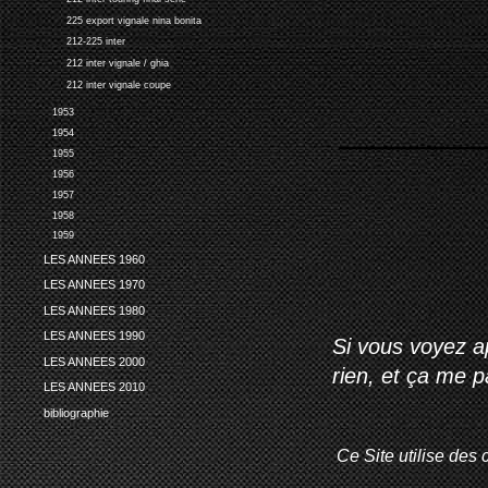
225 export vignale nina bonita
212-225 inter
212 inter vignale / ghia
212 inter vignale coupe
1953
1954
1955
1956
1957
1958
1959
LES ANNEES 1960
LES ANNEES 1970
LES ANNEES 1980
LES ANNEES 1990
Si vous voyez ap
LES ANNEES 2000
rien, et ça me 
LES ANNEES 2010
bibliographie
Ce Site utilise des 