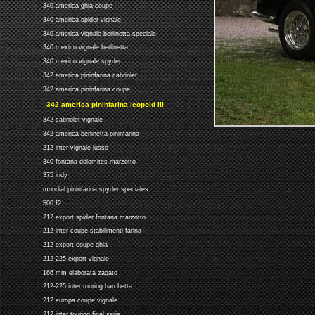
340 america ghia coupe
340 america spider vignale
340 america vignale berlinetta speciale
340 mexico vignale berlinetta
340 mexico vignale spyder
342 america pininfarina cabriolet
342 america pininfarina coupe
342 america pininfarina leopold III
342 cabriolet vignale
342 america berlinetta pininfarina
212 inter vignale lusso
340 fontana dolomites marzotto
375 indy
mondial pininfarina spyder speciales
500 f2
212 export spider fontana marzotto
212 inter coupe stabilimenti farina
212 export coupe ghia
212-225 export vignale
166 mm elaborata zagato
212-225 inter touring barchetta
212 europa coupe vignale
212 inter touring final serie